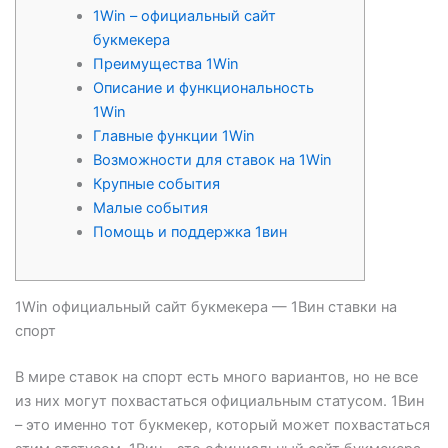
1Win – официальный сайт
букмекера
Преимущества 1Win
Описание и функциональность
1Win
Главные функции 1Win
Возможности для ставок на 1Win
Крупные события
Малые события
Помощь и поддержка 1вин
1Win официальный сайт букмекера — 1Вин ставки на
спорт
В мире ставок на спорт есть много вариантов, но не все
из них могут похвастаться официальным статусом. 1Вин
– это именно тот букмекер, который может похвастаться