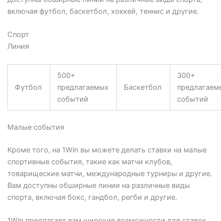
включая футбол, баскетбол, хоккей, теннис и другие.
Спорт
Линия
500+
300+
Футбол
предлагаемых
Баскетбол
предлагаем
событий
событий
Малые события
Кроме того, на 1Win вы можете делать ставки на малые
спортивные события, такие как матчи клубов,
товарищеские матчи, международные турниры и другие.
Вам доступны обширные линии на различные виды
спорта, включая бокс, гандбол, регби и другие.
1Win предлагает вам широкие возможности для ставок