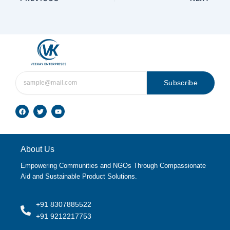
Subscribe
F
T
Y
a
w
o
c
i
u
e
t
t
b
t
u
o
e
b
o
r
e
About Us
k
Empowering Communities and NGOs Through Compassionate
Aid and Sustainable Product Solutions.
+91 8307885522
+91 9212217753