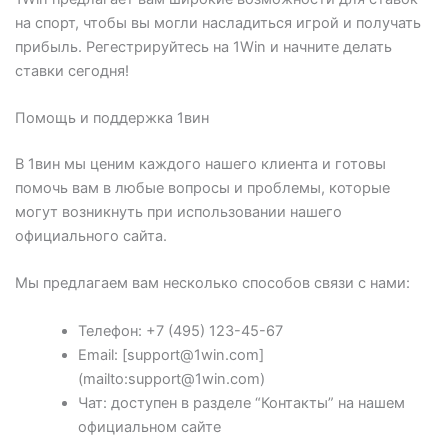
на спорт, чтобы вы могли насладиться игрой и получать
прибыль. Регестрируйтесь на 1Win и начните делать
ставки сегодня!
Помощь и поддержка 1вин
В 1вин мы ценим каждого нашего клиента и готовы
помочь вам в любые вопросы и проблемы, которые
могут возникнуть при использовании нашего
официального сайта.
Мы предлагаем вам несколько способов связи с нами:
Телефон: +7 (495) 123-45-67
Email: [support@1win.com]
(mailto:support@1win.com)
Чат: доступен в разделе “Контакты” на нашем
официальном сайте