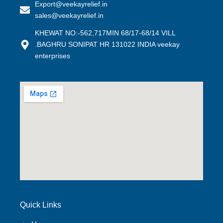
Export@veekayrelief.in
sales@veekayrelief.in
KHEWAT NO:-562,717MIN 68/17-68/14 VILL
.BAGHRU SONIPAT HR 131022 INDIA veekay
enterprises
Quick Links