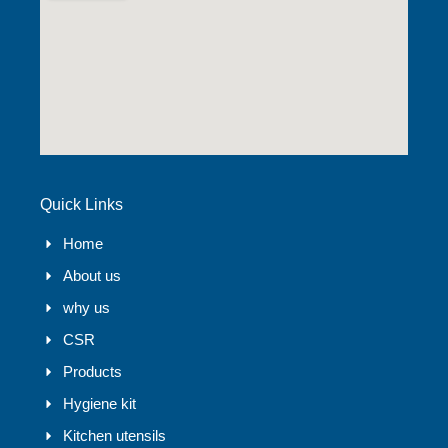
Quick Links
Home
About us
why us
CSR
Products
Hygiene kit
Kitchen utensils