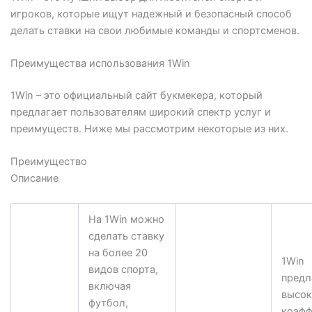
игроков, которые ищут надежный и безопасный способ
делать ставки на свои любимые команды и спортсменов.
Преимущества использования 1Win
1Win – это официальный сайт букмекера, который
предлагает пользователям широкий спектр услуг и
преимуществ. Ниже мы рассмотрим некоторые из них.
Преимущество
Описание
На 1Win можно
сделать ставку
на более 20
1Win
видов спорта,
предл
включая
высок
футбол,
коэфф