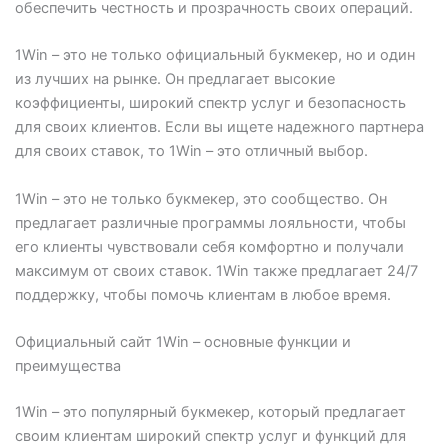
обеспечить честность и прозрачность своих операций.
1Win – это не только официальный букмекер, но и один
из лучших на рынке. Он предлагает высокие
коэффициенты, широкий спектр услуг и безопасность
для своих клиентов. Если вы ищете надежного партнера
для своих ставок, то 1Win – это отличный выбор.
1Win – это не только букмекер, это сообщество. Он
предлагает различные программы лояльности, чтобы
его клиенты чувствовали себя комфортно и получали
максимум от своих ставок. 1Win также предлагает 24/7
поддержку, чтобы помочь клиентам в любое время.
Официальный сайт 1Win – основные функции и
преимущества
1Win – это популярный букмекер, который предлагает
своим клиентам широкий спектр услуг и функций для