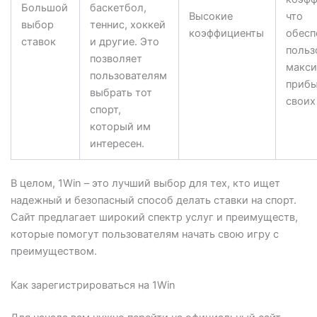
Большой
баскетбол,
Высокие
что
выбор
теннис, хоккей
коэффициенты
обесп
ставок
и другие. Это
польз
позволяет
макс
пользователям
прибы
выбрать тот
своих
спорт,
который им
интересен.
В целом, 1Win – это лучший выбор для тех, кто ищет
надежный и безопасный способ делать ставки на спорт.
Сайт предлагает широкий спектр услуг и преимуществ,
которые помогут пользователям начать свою игру с
преимуществом.
Как зарегистрироваться на 1Win