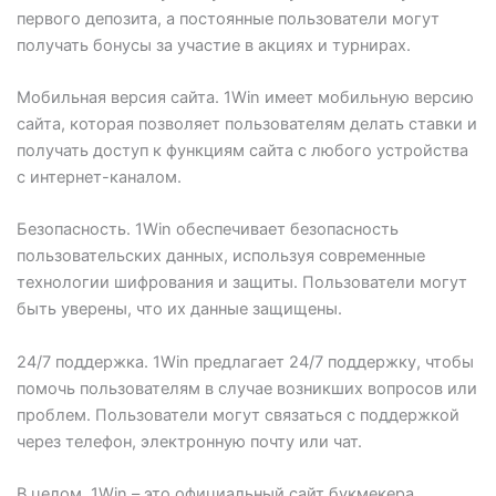
первого депозита, а постоянные пользователи могут
получать бонусы за участие в акциях и турнирах.
Мобильная версия сайта. 1Win имеет мобильную версию
сайта, которая позволяет пользователям делать ставки и
получать доступ к функциям сайта с любого устройства
с интернет-каналом.
Безопасность. 1Win обеспечивает безопасность
пользовательских данных, используя современные
технологии шифрования и защиты. Пользователи могут
быть уверены, что их данные защищены.
24/7 поддержка. 1Win предлагает 24/7 поддержку, чтобы
помочь пользователям в случае возникших вопросов или
проблем. Пользователи могут связаться с поддержкой
через телефон, электронную почту или чат.
В целом, 1Win – это официальный сайт букмекера,