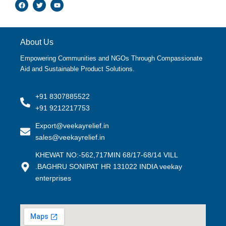
F
T
Y
a
w
o
c
i
u
e
t
t
b
t
u
o
e
b
o
r
e
About Us
k
Empowering Communities and NGOs Through Compassionate
Aid and Sustainable Product Solutions.
+91 8307885522
+91 9212217753
Export@veekayrelief.in
sales@veekayrelief.in
KHEWAT NO:-562,717MIN 68/17-68/14 VILL
.BAGHRU SONIPAT HR 131022 INDIA veekay
enterprises