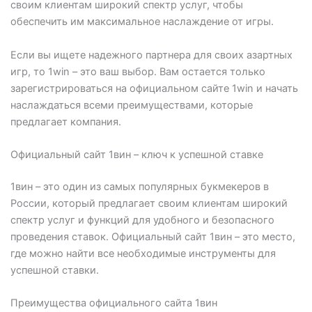
своим клиентам широкий спектр услуг, чтобы
обеспечить им максимальное наслаждение от игры.
Если вы ищете надежного партнера для своих азартных
игр, то 1win – это ваш выбор. Вам остается только
зарегистрироваться на официальном сайте 1win и начать
наслаждаться всеми преимуществами, которые
предлагает компания.
Официальный сайт 1вин – ключ к успешной ставке
1вин – это один из самых популярных букмекеров в
России, который предлагает своим клиентам широкий
спектр услуг и функций для удобного и безопасного
проведения ставок. Официальный сайт 1вин – это место,
где можно найти все необходимые инструменты для
успешной ставки.
Преимущества официального сайта 1вин