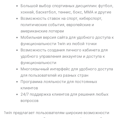
Большой выбор спортивных дисциплин: футбол,
хоккей, баскетбол, теннис, бокс, MMA и другие
Возможность ставок на спорт, киберспорт,
политические события, европейские и
американские лотереи
Мобильная версия сайта для удобного доступа к
функциональности 1win из любой точки
Возможность создания личного кабинета для
удобного управления аккаунтом и доступа к
функциональности
Многоязычный интерфейс для удобного доступа
для пользователей из разных стран
Программа лояльности для постоянных
клиентов
24/7 поддержка клиентов для решения любых
вопросов
1win предлагает пользователям широкие возможности