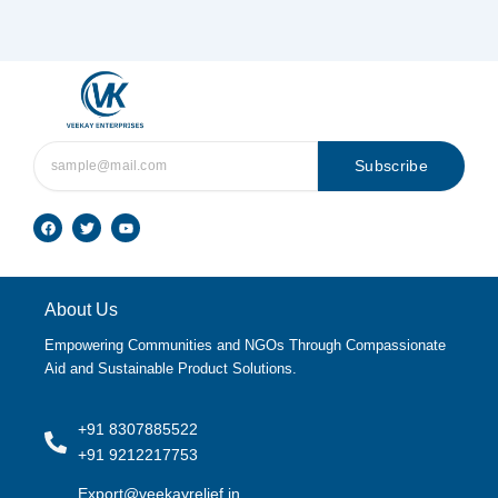
Subscribe
F
T
Y
a
w
o
c
i
u
e
t
t
b
t
u
o
e
b
o
r
e
About Us
k
Empowering Communities and NGOs Through Compassionate
Aid and Sustainable Product Solutions.
+91 8307885522
+91 9212217753
Export@veekayrelief.in