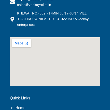
sales@veekayrelief.in
KHEWAT NO:-562,717MIN 68/17-68/14 VILL
.BAGHRU SONIPAT HR 131022 INDIA veekay
enterprises
Quick Links
Home