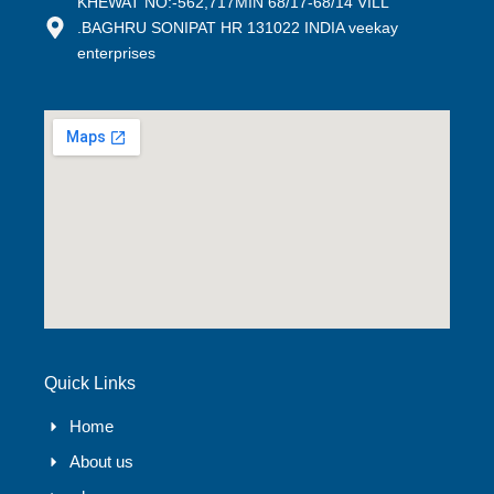
KHEWAT NO:-562,717MIN 68/17-68/14 VILL
.BAGHRU SONIPAT HR 131022 INDIA veekay
enterprises
Quick Links
Home
About us