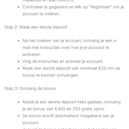
Controleer je gegevens en klik op “Registreer” om je
account te creëren.
Stap 2: Maak een eerste deposit
Na het creëren van je account, ontvang je een e-
mail met instructies over hoe je je account te
activeren.
Volg de instructies en activeer je account.
Maak een eerste deposit van minimaal €20 om de
bonus te kunnen ontvangen.
Stap 3: Ontvang de bonus
Nadat je een eerste deposit hebt gedaan, ontvang
je de bonus van €450 en 250 gratis spins.
De bonus wordt automatisch toegekend aan je
account.