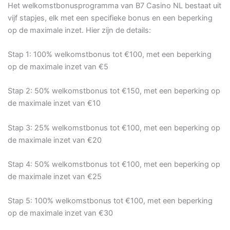
Het welkomstbonusprogramma van B7 Casino NL bestaat uit
vijf stapjes, elk met een specifieke bonus en een beperking
op de maximale inzet. Hier zijn de details:
Stap 1: 100% welkomstbonus tot €100, met een beperking
op de maximale inzet van €5
Stap 2: 50% welkomstbonus tot €150, met een beperking op
de maximale inzet van €10
Stap 3: 25% welkomstbonus tot €100, met een beperking op
de maximale inzet van €20
Stap 4: 50% welkomstbonus tot €100, met een beperking op
de maximale inzet van €25
Stap 5: 100% welkomstbonus tot €100, met een beperking
op de maximale inzet van €30