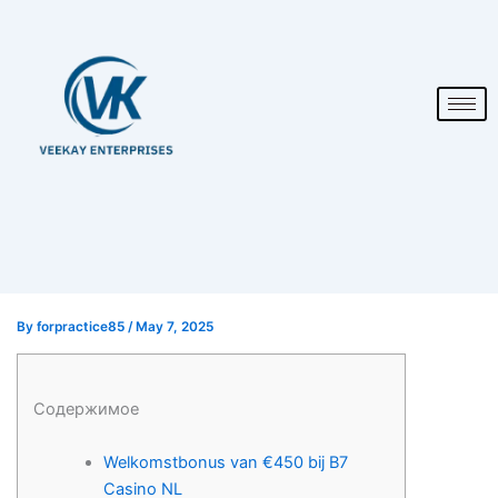
By
forpractice85
/
May 7, 2025
Содержимое
Welkomstbonus van €450 bij B7
Casino NL