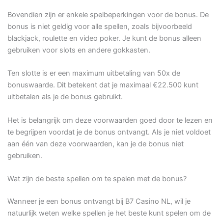
Bovendien zijn er enkele spelbeperkingen voor de bonus. De
bonus is niet geldig voor alle spellen, zoals bijvoorbeeld
blackjack, roulette en video poker. Je kunt de bonus alleen
gebruiken voor slots en andere gokkasten.
Ten slotte is er een maximum uitbetaling van 50x de
bonuswaarde. Dit betekent dat je maximaal €22.500 kunt
uitbetalen als je de bonus gebruikt.
Het is belangrijk om deze voorwaarden goed door te lezen en
te begrijpen voordat je de bonus ontvangt. Als je niet voldoet
aan één van deze voorwaarden, kan je de bonus niet
gebruiken.
Wat zijn de beste spellen om te spelen met de bonus?
Wanneer je een bonus ontvangt bij B7 Casino NL, wil je
natuurlijk weten welke spellen je het beste kunt spelen om de