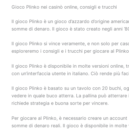
Gioco Plinko nei casinò online, consigli e trucchi
Il gioco Plinko è un gioco d’azzardo d’origine american
somme di denaro. Il gioco è stato creato negli anni ’80
Il gioco Plinko si vince veramente, e non solo per cas
esploreremo i consigli e i trucchi per giocare al Plink
Il gioco Plinko è disponibile in molte versioni online, t
con un’interfaccia utente in italiano. Ciò rende più faci
Il gioco Plinko è basato su un tavolo con 20 buchi, og
vedere in quale buco atterra. La pallina può atterrare
richiede strategia e buona sorte per vincere.
Per giocare al Plinko, è necessario creare un account p
somme di denaro reali. Il gioco è disponibile in molte 