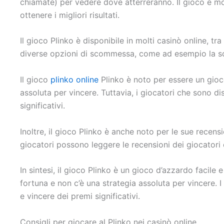
chiamate) per vedere dove atterreranno. Il gioco è mol
ottenere i migliori risultati.
Il gioco Plinko è disponibile in molti casinò online, tra
diverse opzioni di scommessa, come ad esempio la s
Il gioco
plinko online
Plinko è noto per essere un gioco
assoluta per vincere. Tuttavia, i giocatori che sono di
significativi.
Inoltre, il gioco Plinko è anche noto per le sue recensi
giocatori possono leggere le recensioni dei giocatori 
In sintesi, il gioco Plinko è un gioco d’azzardo facile 
fortuna e non c’è una strategia assoluta per vincere. I
e vincere dei premi significativi.
Consigli per giocare al Plinko nei casinò online