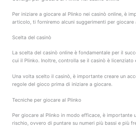
Per iniziare a giocare al Plinko nei casinò online, è 
articolo, ti forniremo alcuni suggerimenti per giocare 
Scelta del casinò
La scelta del casinò online è fondamentale per il suc
cui il Plinko. Inoltre, controlla se il casinò è licenzia
Una volta scelto il casinò, è importante creare un acco
regole del gioco prima di iniziare a giocare.
Tecniche per giocare al Plinko
Per giocare al Plinko in modo efficace, è importante u
rischio, ovvero di puntare su numeri più bassi e più fr