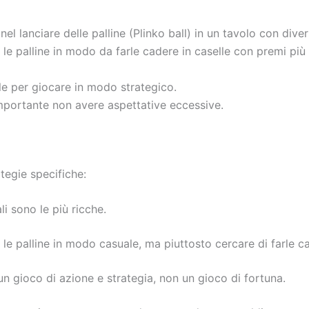
 nel lanciare delle palline (Plinko ball) in un tavolo con div
le palline in modo da farle cadere in caselle con premi più a
e per giocare in modo strategico.
 importante non avere aspettative eccessive.
tegie specifiche:
li sono le più ricche.
 le palline in modo casuale, ma piuttosto cercare di farle ca
un gioco di azione e strategia, non un gioco di fortuna.