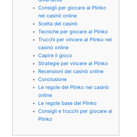
Consigli per giocare al Plinko
nei casinò online
Scelta del casinò
Tecniche per giocare al Plinko
Trucchi per vincere al Plinko nei
casinò online
Capire il gioco
Strategie per vincere al Plinko
Recensioni dei casinò online
Conclusione
Le regole del Plinko nei casinò
online
Le regole base del Plinko
Consigli e trucchi per giocare al
Plinko