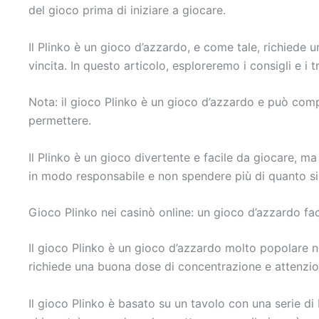
del gioco prima di iniziare a giocare.
Il Plinko è un gioco d’azzardo, e come tale, richiede u
vincita. In questo articolo, esploreremo i consigli e i 
Nota: il gioco Plinko è un gioco d’azzardo e può co
permettere.
Il Plinko è un gioco divertente e facile da giocare,
in modo responsabile e non spendere più di quanto s
Gioco Plinko nei casinò online: un gioco d’azzardo fac
Il gioco Plinko è un gioco d’azzardo molto popolare ne
richiede una buona dose di concentrazione e attenzione 
Il gioco Plinko è basato su un tavolo con una serie di