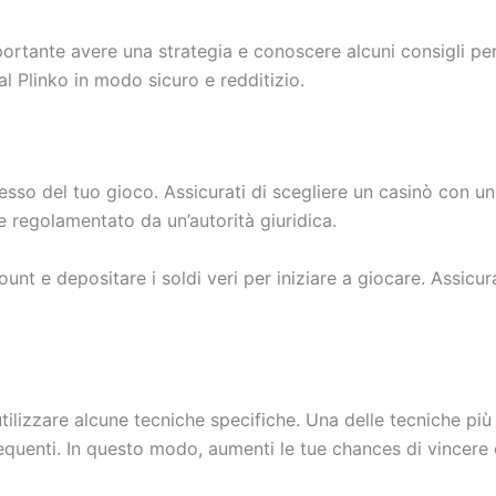
importante avere una strategia e conoscere alcuni consigli p
al Plinko in modo sicuro e redditizio.
cesso del tuo gioco. Assicurati di scegliere un casinò con 
to e regolamentato da un’autorità giuridica.
unt e depositare i soldi veri per iniziare a giocare. Assicur
tilizzare alcune tecniche specifiche. Una delle tecniche più 
equenti. In questo modo, aumenti le tue chances di vincere e 