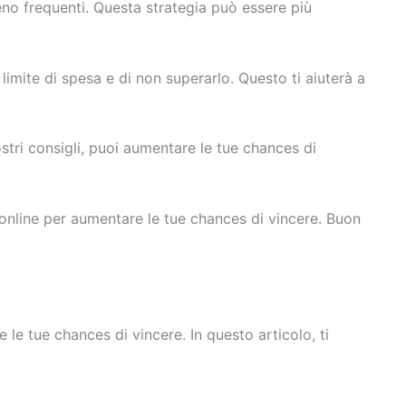
meno frequenti. Questa strategia può essere più
imite di spesa e di non superarlo. Questo ti aiuterà a
stri consigli, puoi aumentare le tue chances di
ò online per aumentare le tue chances di vincere. Buon
le tue chances di vincere. In questo articolo, ti