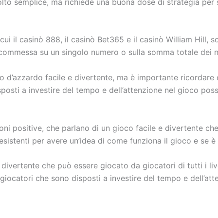
to semplice, ma richiede una buona dose di strategia per sce
 cui il casinò 888, il casinò Bet365 e il casinò William Hill, 
commessa su un singolo numero o sulla somma totale dei n
 d’azzardo facile e divertente, ma è importante ricordare 
sposti a investire del tempo e dell’attenzione nel gioco pos
oni positive, che parlano di un gioco facile e divertente che p
esistenti per avere un’idea di come funziona il gioco e se è 
e divertente che può essere giocato da giocatori di tutti i li
 giocatori che sono disposti a investire del tempo e dell’at