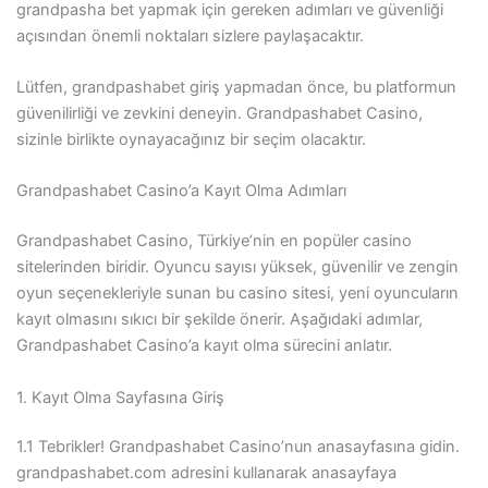
grandpasha bet yapmak için gereken adımları ve güvenliği
açısından önemli noktaları sizlere paylaşacaktır.
Lütfen, grandpashabet giriş yapmadan önce, bu platformun
güvenilirliği ve zevkini deneyin. Grandpashabet Casino,
sizinle birlikte oynayacağınız bir seçim olacaktır.
Grandpashabet Casino’a Kayıt Olma Adımları
Grandpashabet Casino, Türkiye’nin en popüler casino
sitelerinden biridir. Oyuncu sayısı yüksek, güvenilir ve zengin
oyun seçenekleriyle sunan bu casino sitesi, yeni oyuncuların
kayıt olmasını sıkıcı bir şekilde önerir. Aşağıdaki adımlar,
Grandpashabet Casino’a kayıt olma sürecini anlatır.
1. Kayıt Olma Sayfasına Giriş
1.1 Tebrikler! Grandpashabet Casino’nun anasayfasına gidin.
grandpashabet.com adresini kullanarak anasayfaya