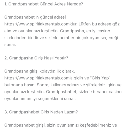
1. Grandpashabet Güncel Adres Nerede?
Grandpashabet’in güncel adresi
https://www.spiritlakerentals.com’dur. Lütfen bu adrese göz
atın ve oyunlarınızı keşfedin. Grandpasha, en iyi casino
sitelerinden biridir ve sizlerle beraber bir çok oyun seçeneği
sunar.
2. Grandpasha Giriş Nasıl Yapılır?
Grandpasha girişi kolaydır. İlk olarak,
https://www.spiritlakerentals.com’a gidin ve “Giriş Yap”
butonuna basın. Sonra, kullanıcı adınızı ve şifrelerinizi girin ve
oyunlarınızı keşfedin. Grandpashabet, sizlerle beraber casino
oyunlarının en iyi seçeneklerini sunar.
3. Grandpashabet Giriş Neden Lazım?
Grandpashabet girişi, sizin oyunlarınızı keşfedebilmeniz ve