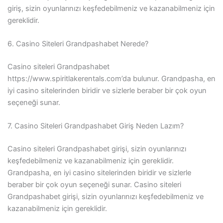
giriş, sizin oyunlarınızı keşfedebilmeniz ve kazanabilmeniz için
gereklidir.
6. Casino Siteleri Grandpashabet Nerede?
Casino siteleri Grandpashabet
https://www.spiritlakerentals.com’da bulunur. Grandpasha, en
iyi casino sitelerinden biridir ve sizlerle beraber bir çok oyun
seçeneği sunar.
7. Casino Siteleri Grandpashabet Giriş Neden Lazım?
Casino siteleri Grandpashabet girişi, sizin oyunlarınızı
keşfedebilmeniz ve kazanabilmeniz için gereklidir.
Grandpasha, en iyi casino sitelerinden biridir ve sizlerle
beraber bir çok oyun seçeneği sunar. Casino siteleri
Grandpashabet girişi, sizin oyunlarınızı keşfedebilmeniz ve
kazanabilmeniz için gereklidir.