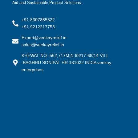
Aid and Sustainable Product Solutions.
+91 8307885522
+91 9212217753
Export@veekayrelief.in
sales@veekayrelief.in
KHEWAT NO:-562,717MIN 68/17-68/14 VILL
.BAGHRU SONIPAT HR 131022 INDIA veekay
enterprises