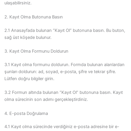
ulaşabilirsiniz.
2. Kayıt Olma Butonuna Basın
2.1 Anasayfada bulunan “Kayıt Ol” butonuna basın. Bu buton,
sağ üst köşede bulunur.
3. Kayıt Olma Formunu Doldurun
3.1 Kayıt olma formunu doldurun. Formda bulunan alanlardan
şunları doldurun: ad, soyad, e-posta, şifre ve tekrar şifre.
Lütfen doğru bilgiler girin.
3.2 Formun altında bulunan “Kayıt Ol” butonuna basın. Kayıt
olma sürecinin son adımı gerçekleştirdiniz.
4. E-posta Doğrulama
4.1 Kayıt olma sürecinde verdiğiniz e-posta adresine bir e-