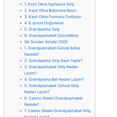
1. Kayıt Olma Sayfasına Giriş
2. Kayıt Olma Butonuna Basın
3. Kayıt Olma Formunu Doldurun
4. E-posta Doğrulama
5. Grandpasha Giriş
6. Grandpashabet Güncelleme
Sık Sorulan Sorular (SSS)
1. Grandpashabet Güncel Adres
Nerede?
2. Grandpasha Giriş Nasıl Yapılır?
3. Grandpashabet Giriş Neden
Lazım?
4. Grandpasha Bet Neden Lazım?
5. Grandpashabet Güncel Giriş
Neden Lazım?
6. Casino Siteleri Grandpashabet
Nerede?
7. Casino Siteleri Grandpashabet Giriş
Neden Lazım?