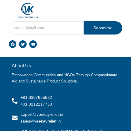
Subscribe
F
T
Y
a
w
o
c
i
u
e
t
t
b
t
u
o
e
b
o
r
e
About Us
k
Empowering Communities and NGOs Through Compassionate
Aid and Sustainable Product Solutions.
+91 8307885522
+91 9212217753
Export@veekayrelief.in
sales@veekayrelief.in