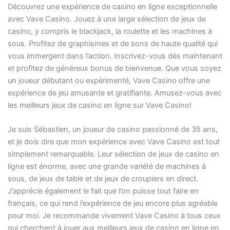
Découvrez une expérience de casino en ligne exceptionnelle
avec Vave Casino. Jouez à une large sélection de jeux de
casino, y compris le blackjack, la roulette et les machines à
sous. Profitez de graphismes et de sons de haute qualité qui
vous immergent dans l’action. Inscrivez-vous dès maintenant
et profitez de généreux bonus de bienvenue. Que vous soyez
un joueur débutant ou expérimenté, Vave Casino offre une
expérience de jeu amusante et gratifiante. Amusez-vous avec
les meilleurs jeux de casino en ligne sur Vave Casino!
Je suis Sébastien, un joueur de casino passionné de 35 ans,
et je dois dire que mon expérience avec Vave Casino est tout
simplement remarquable. Leur sélection de jeux de casino en
ligne est énorme, avec une grande variété de machines à
sous, de jeux de table et de jeux de croupiers en direct.
J’apprécie également le fait que l’on puisse tout faire en
français, ce qui rend l’expérience de jeu encore plus agréable
pour moi. Je recommande vivement Vave Casino à tous ceux
qui cherchent à jouer aux meilleurs jeux de casino en ligne en