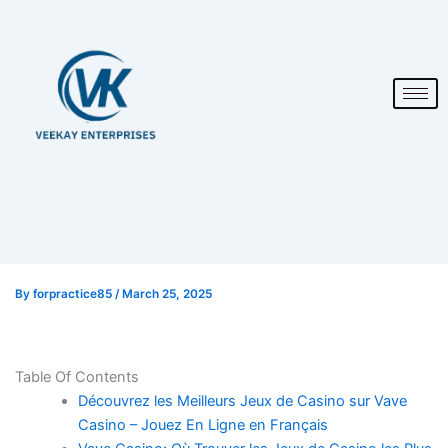
By
forpractice85
/
March 25, 2025
Table Of Contents
Découvrez les Meilleurs Jeux de Casino sur Vave
Casino – Jouez En Ligne en Français