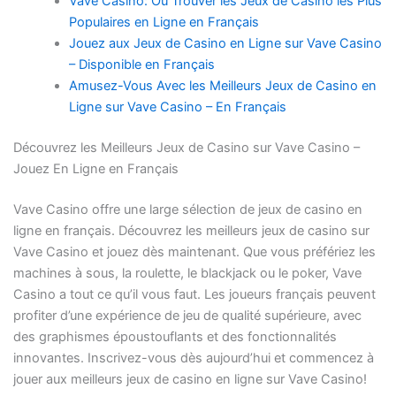
Vave Casino: Où Trouver les Jeux de Casino les Plus
Populaires en Ligne en Français
Jouez aux Jeux de Casino en Ligne sur Vave Casino
– Disponible en Français
Amusez-Vous Avec les Meilleurs Jeux de Casino en
Ligne sur Vave Casino – En Français
Découvrez les Meilleurs Jeux de Casino sur Vave Casino –
Jouez En Ligne en Français
Vave Casino offre une large sélection de jeux de casino en
ligne en français. Découvrez les meilleurs jeux de casino sur
Vave Casino et jouez dès maintenant. Que vous préfériez les
machines à sous, la roulette, le blackjack ou le poker, Vave
Casino a tout ce qu’il vous faut. Les joueurs français peuvent
profiter d’une expérience de jeu de qualité supérieure, avec
des graphismes époustouflants et des fonctionnalités
innovantes. Inscrivez-vous dès aujourd’hui et commencez à
jouer aux meilleurs jeux de casino en ligne sur Vave Casino!