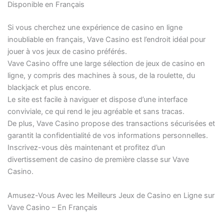
Disponible en Français
Si vous cherchez une expérience de casino en ligne
inoubliable en français, Vave Casino est l’endroit idéal pour
jouer à vos jeux de casino préférés.
Vave Casino offre une large sélection de jeux de casino en
ligne, y compris des machines à sous, de la roulette, du
blackjack et plus encore.
Le site est facile à naviguer et dispose d’une interface
conviviale, ce qui rend le jeu agréable et sans tracas.
De plus, Vave Casino propose des transactions sécurisées et
garantit la confidentialité de vos informations personnelles.
Inscrivez-vous dès maintenant et profitez d’un
divertissement de casino de première classe sur Vave
Casino.
Amusez-Vous Avec les Meilleurs Jeux de Casino en Ligne sur
Vave Casino – En Français