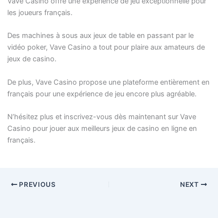
Vave Casino offre une expérience de jeu exceptionnelle pour
les joueurs français.
Des machines à sous aux jeux de table en passant par le
vidéo poker, Vave Casino a tout pour plaire aux amateurs de
jeux de casino.
De plus, Vave Casino propose une plateforme entièrement en
français pour une expérience de jeu encore plus agréable.
N’hésitez plus et inscrivez-vous dès maintenant sur Vave
Casino pour jouer aux meilleurs jeux de casino en ligne en
français.
PREVIOUS
NEXT