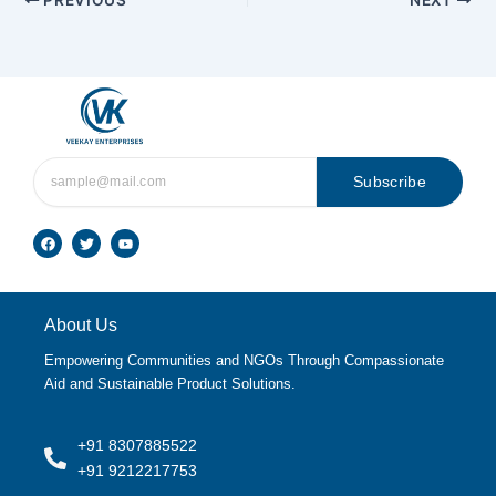
Subscribe
F
T
Y
a
w
o
c
i
u
e
t
t
b
t
u
o
e
b
o
r
e
About Us
k
Empowering Communities and NGOs Through Compassionate
Aid and Sustainable Product Solutions.
+91 8307885522
+91 9212217753