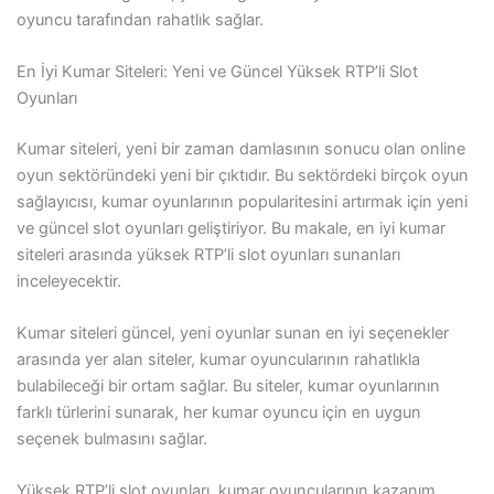
oyuncu tarafından rahatlık sağlar.
En İyi Kumar Siteleri: Yeni ve Güncel Yüksek RTP’li Slot
Oyunları
Kumar siteleri, yeni bir zaman damlasının sonucu olan online
oyun sektöründeki yeni bir çıktıdır. Bu sektördeki birçok oyun
sağlayıcısı, kumar oyunlarının popularitesini artırmak için yeni
ve güncel slot oyunları geliştiriyor. Bu makale, en iyi kumar
siteleri arasında yüksek RTP’li slot oyunları sunanları
inceleyecektir.
Kumar siteleri güncel, yeni oyunlar sunan en iyi seçenekler
arasında yer alan siteler, kumar oyuncularının rahatlıkla
bulabileceği bir ortam sağlar. Bu siteler, kumar oyunlarının
farklı türlerini sunarak, her kumar oyuncu için en uygun
seçenek bulmasını sağlar.
Yüksek RTP’li slot oyunları, kumar oyuncularının kazanım