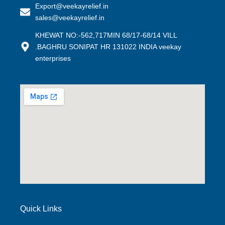
Export@veekayrelief.in
sales@veekayrelief.in
KHEWAT NO:-562,717MIN 68/17-68/14 VILL
.BAGHRU SONIPAT HR 131022 INDIA veekay
enterprises
Quick Links