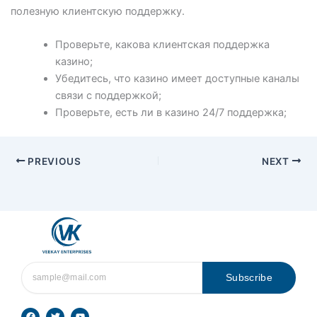
полезную клиентскую поддержку.
Проверьте, какова клиентская поддержка
казино;
Убедитесь, что казино имеет доступные каналы
связи с поддержкой;
Проверьте, есть ли в казино 24/7 поддержка;
PREVIOUS
NEXT
Subscribe
F
T
Y