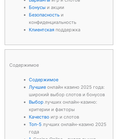
Бонусы
и акции
Безопасность
и
конфиденциальность
Клиентская
поддержка
Содержимое
Содержимое
Лучшие
онлайн казино 2025 года:
широкий выбор слотов и бонусов
Выбор
лучших онлайн-казино:
критерии и факторы
Качество
игр и слотов
Топ-5
лучших онлайн-казино 2025
года