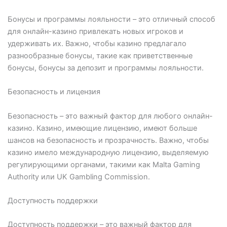
Бонусы и программы лояльности – это отличный способ
для онлайн-казино привлекать новых игроков и
удерживать их. Важно, чтобы казино предлагало
разнообразные бонусы, такие как приветственные
бонусы, бонусы за депозит и программы лояльности.
Безопасность и лицензия
Безопасность – это важный фактор для любого онлайн-
казино. Казино, имеющие лицензию, имеют больше
шансов на безопасность и прозрачность. Важно, чтобы
казино имело международную лицензию, выделяемую
регулирующими органами, такими как Malta Gaming
Authority или UK Gambling Commission.
Доступность поддержки
Доступность поддержки – это важный фактор для