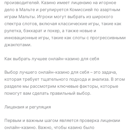
производителей. Казино имеет лицензию на игорное
дело в Мальте и регулируется Комиссией по азартным
играм Мальты. Игроки могут выбрать из широкого
спектра слотов, включая классические игры, такие как
рулетка, бэккарат и покер, а также новые и
инновационные игры, такие как слоты с прогрессивными
джакпотами.
Как выбрать лучшее онлайн-казино для себя
Выбор лучшего онлайн-казино для себя – это задача,
которая требует тщательного подхода и анализа. В этом
разделе мы рассмотрим ключевые факторы, которые
помогут вам сделать правильный выбор.
Лицензия и регуляция
Первым и важным шагом является проверка лицензии
онлайн-казино. Важно, чтобы казино было