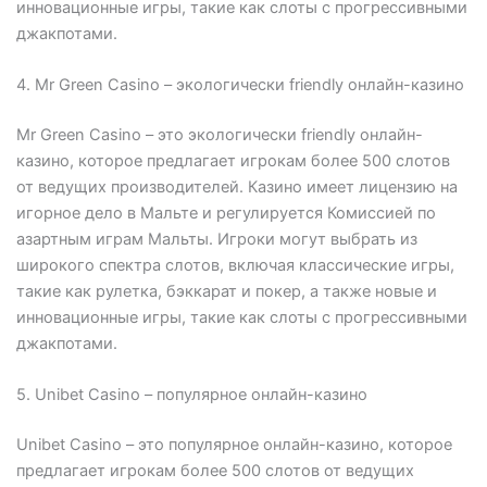
инновационные игры, такие как слоты с прогрессивными
джакпотами.
4. Mr Green Casino – экологически friendly онлайн-казино
Mr Green Casino – это экологически friendly онлайн-
казино, которое предлагает игрокам более 500 слотов
от ведущих производителей. Казино имеет лицензию на
игорное дело в Мальте и регулируется Комиссией по
азартным играм Мальты. Игроки могут выбрать из
широкого спектра слотов, включая классические игры,
такие как рулетка, бэккарат и покер, а также новые и
инновационные игры, такие как слоты с прогрессивными
джакпотами.
5. Unibet Casino – популярное онлайн-казино
Unibet Casino – это популярное онлайн-казино, которое
предлагает игрокам более 500 слотов от ведущих