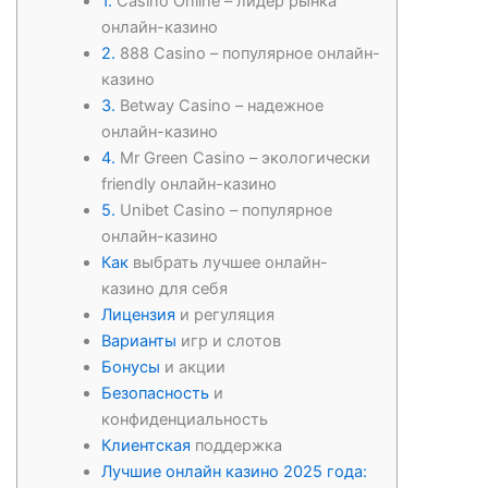
1.
Casino Online – лидер рынка
онлайн-казино
2.
888 Casino – популярное онлайн-
казино
3.
Betway Casino – надежное
онлайн-казино
4.
Mr Green Casino – экологически
friendly онлайн-казино
5.
Unibet Casino – популярное
онлайн-казино
Как
выбрать лучшее онлайн-
казино для себя
Лицензия
и регуляция
Варианты
игр и слотов
Бонусы
и акции
Безопасность
и
конфиденциальность
Клиентская
поддержка
Лучшие онлайн казино 2025 года: