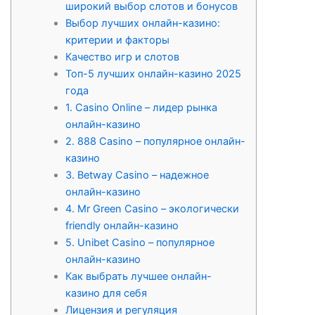
широкий выбор слотов и бонусов
Выбор лучших онлайн-казино:
критерии и факторы
Качество игр и слотов
Топ-5 лучших онлайн-казино 2025
года
1. Casino Online – лидер рынка
онлайн-казино
2. 888 Casino – популярное онлайн-
казино
3. Betway Casino – надежное
онлайн-казино
4. Mr Green Casino – экологически
friendly онлайн-казино
5. Unibet Casino – популярное
онлайн-казино
Как выбрать лучшее онлайн-
казино для себя
Лицензия и регуляция