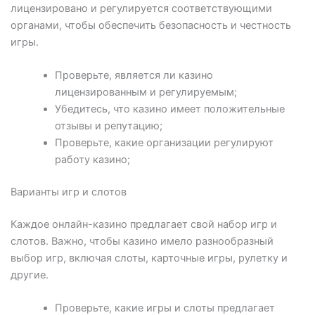
лицензировано и регулируется соответствующими
органами, чтобы обеспечить безопасность и честность
игры.
Проверьте, является ли казино
лицензированным и регулируемым;
Убедитесь, что казино имеет положительные
отзывы и репутацию;
Проверьте, какие организации регулируют
работу казино;
Варианты игр и слотов
Каждое онлайн-казино предлагает свой набор игр и
слотов. Важно, чтобы казино имело разнообразный
выбор игр, включая слоты, карточные игры, рулетку и
другие.
Проверьте, какие игры и слоты предлагает