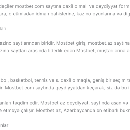
adəçilər mostbet.com saytına daxil olmalı və qeydiyyat form
a, o cümlədən idman bahislerine, kazino oyunlarına və digər 
arı
o saytlarından biridir. Mostbet giriş, mostbet.az saytına 
zino saytları arasında liderlik edən Mostbet, müştərilərinə ə
ol, basketbol, tennis və s. daxil olmaqla, geniş bir seçim t
dir. Mostbet.com saytında qeydiyyatdan keçərək, siz də bu i
ları təqdim edir. Mostbet az qeydiyyat, saytında asan və sür
ldə etməyə çalışır. Mostbet az, Azerbaycanda ən etibarlı bukm
nları