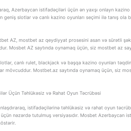
araq, Azerbaycan istifadəçiləri üçün ən yaxşı onlayn kazin
eniş slotlar və canlı kazino oyunları seçimi ilə tanış ola b
et AZ, mostbet az qeydiyyat prosesini asan və sürətli şəki
ddur. Mosbet AZ saytında oynamaq üçün, siz mostbet az sayt
otlar, canlı rulet, blackjack və başqa kazino oyunları təqd
slar mövcuddur. Mostbet.az saytında oynamaq üçün, siz mos
əçilər Üçün Təhlükəsiz və Rahat Oyun Təcrübəsi
laşdıraraq, istifadəçilərinə təhlükəsiz və rahat oyun təcr
 üçün nəzərdə tutulmuş versiyasıdır. Mosbet Azerbaycan ist
stərir.