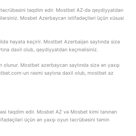
o təcrübəsini təqdim edir. Mostbet AZ-də qeydiyyatdan
ilərsiniz. Mosbet Azerbaycan istifadəçiləri üçün xüsusi
ldə həyata keçirir. Mostbet Azerbaijan saytında sizə
ına daxil olub, qeydiyyatdan keçməlisiniz.
im olunur. Mostbet azerbaycan saytında sizə ən yaxşı
tbet.com-un rəsmi saytına daxil olub, mostbet az
übəsi təqdim edir. Mosbet AZ və Mosbet kimi tanınan
ifadəçiləri üçün ən yaxşı oyun təcrübəsini təmin