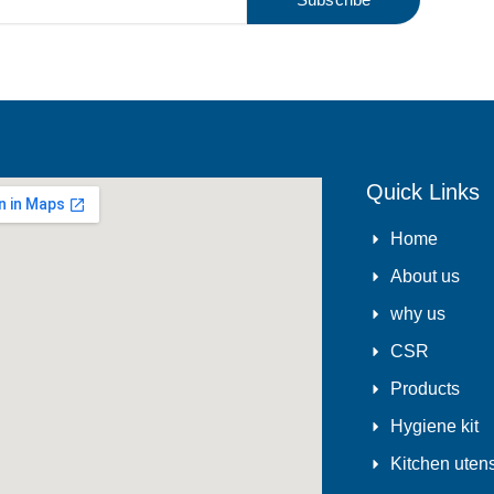
Quick Links
Home
About us
why us
CSR
Products
Hygiene kit
Kitchen utens