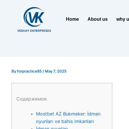
Home
About us
why 
By
forpractice85
/
May 7, 2025
Содержимое
Mostbet AZ Bukmeker: İdman
oyunları və bahis imkanları
İdman oyunları