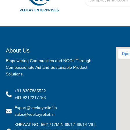
About Us
Empowering Communities and NGOs Through
Compassionate Aid and Sustainable Product
Solutions.
+91 8307885522
+91 9212217753
Export@veekayrelief.in
sales@veekayrelief.in
KHEWAT NO:-562,717MIN 68/17-68/14 VILL