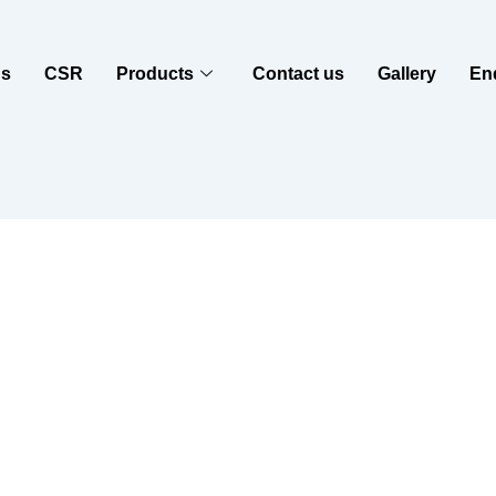
us
CSR
Products
Contact us
Gallery
En