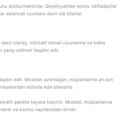
unu doldurmalıdırlar. Qeydiyyatdan sonra, istifadəçilər
əyləncəli oyunlara daxil ola bilərlər.
daxil olaraq, müxtəlif idman oyunlarına və bahis
n yaxşı xidməti təqdim edir.
əqdim edir. Mostbet azerbaijan, müştərilərinə ən son
mkanlardan istifadə edə bilərsiniz.
ətli şəkildə həyata keçirilir. Mosbet, müştərilərinə
eker və kazino saytlarından biridir.