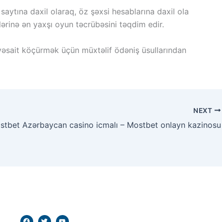
saytına daxil olaraq, öz şəxsi hesablarına daxil ola
lərinə ən yaxşı oyun təcrübəsini təqdim edir.
 vəsait köçürmək üçün müxtəlif ödəniş üsullarından
NEXT
stbet Azərbaycan casino icmalı – Mostbet onlayn kazinosu
F
T
Y