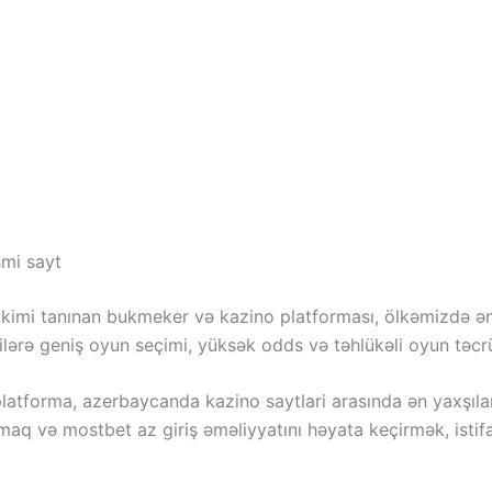
mi sayt
mi tanınan bukmeker və kazino platforması, ölkəmizdə ən mə
lərə geniş oyun seçimi, yüksək odds və təhlükəli oyun təcr
atforma, azerbaycanda kazino saytlari arasında ən yaxşıla
 və mostbet az giriş əməliyyatını həyata keçirmək, istifad