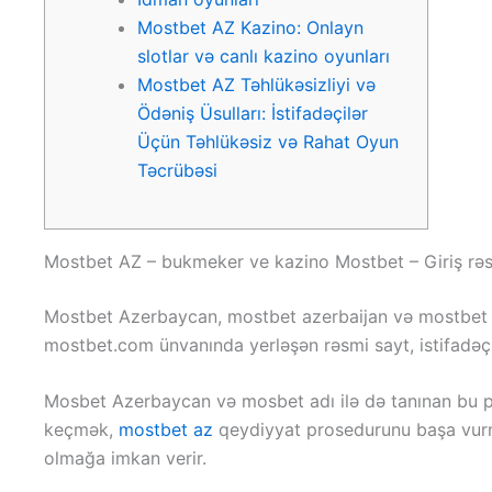
Mostbet AZ Kazino: Onlayn
slotlar və canlı kazino oyunları
Mostbet AZ Təhlükəsizliyi və
Ödəniş Üsulları: İstifadəçilər
Üçün Təhlükəsiz və Rahat Oyun
Təcrübəsi
Mostbet AZ – bukmeker ve kazino Mostbet – Giriş rəs
Mostbet Azerbaycan, mostbet azerbaijan və mostbet ki
mostbet.com ünvanında yerləşən rəsmi sayt, istifadəçi
Mosbet Azerbaycan və mosbet adı ilə də tanınan bu pl
keçmək,
mostbet az
qeydiyyat prosedurunu başa vurmaq
olmağa imkan verir.