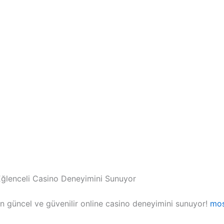
Eğlenceli Casino Deneyimini Sunuyor
n güncel ve güvenilir online casino deneyimini sunuyor!
mos