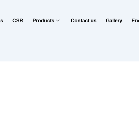
us
CSR
Products
Contact us
Gallery
En