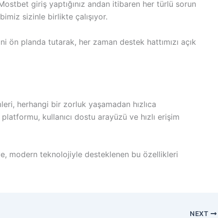
ostbet giriş yaptığınız andan itibaren her türlü sorun
miz sizinle birlikte çalışıyor.
ini ön planda tutarak, her zaman destek hattımızı açık
mleri, herhangi bir zorluk yaşamadan hızlıca
platformu, kullanıcı dostu arayüzü ve hızlı erişim
ye, modern teknolojiyle desteklenen bu özellikleri
NEXT