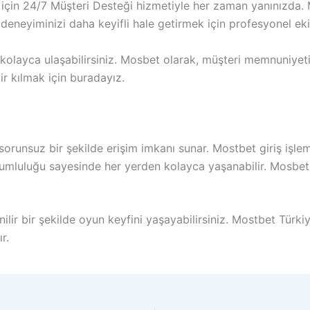
için 24/7 Müşteri Desteği hizmetiyle her zaman yanınızda. M
eneyiminizi daha keyifli hale getirmek için profesyonel ekibi
n kolayca ulaşabilirsiniz. Mosbet olarak, müşteri memnuniyet
ir kılmak için buradayız.
sorunsuz bir şekilde erişim imkanı sunar. Mostbet giriş işle
yumluluğu sayesinde her yerden kolayca yaşanabilir. Mosbet 
ilir bir şekilde oyun keyfini yaşayabilirsiniz. Mostbet Türki
r.