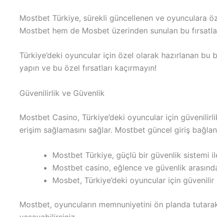
Mostbet Türkiye, sürekli güncellenen ve oyunculara öz
Mostbet hem de Mosbet üzerinden sunulan bu fırsatlar,
Türkiye’deki oyuncular için özel olarak hazırlanan bu 
yapın ve bu özel fırsatları kaçırmayın!
Güvenilirlik ve Güvenlik
Mostbet Casino, Türkiye’deki oyuncular için güvenilirli
erişim sağlamasını sağlar. Mostbet güncel giriş bağlant
Mostbet Türkiye, güçlü bir güvenlik sistemi ile 
Mostbet casino, eğlence ve güvenlik arasın
Mosbet, Türkiye’deki oyuncular için güvenilir 
Mostbet, oyuncuların memnuniyetini ön planda tutarak,
yaşayabilirsiniz.