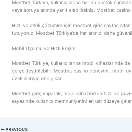
Mostbet Türkiye, kullanıcılarına her an destek sunmak 
veya soruya anında yanıt alabilirsiniz. Mostbet casino d
Hızlı ve etkili çözümler için mostbet giris sayfasında
tutuyoruz. Mostbet Türkiye’de her anınızı daha güvenil
Mobil Uyumlu ve Hızlı Erişim
Mostbet Türkiye, kullanıcılarına mobil cihazlarında da 
gerçekleştirilebilir. Mostbet casino deneyimi, mobil u
özellikleriyle öne çıkar.
Mostbet giriş yaparak, mobil cihazınızda hızlı ve güven
sayesinde kullanıcı memnuniyetini en üst düzeye çıkarı
PREVIOUS