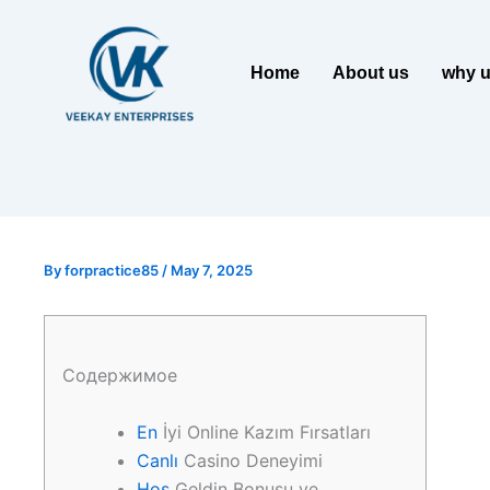
Home
About us
why 
By
forpractice85
/
May 7, 2025
Содержимое
En
İyi Online Kazım Fırsatları
Canlı
Casino Deneyimi
Hoş
Geldin Bonusu ve