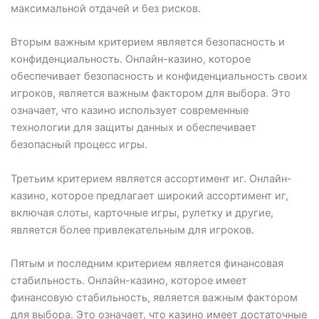
максимальной отдачей и без рисков.
Вторым важным критерием является безопасность и
конфиденциальность. Онлайн-казино, которое
обеспечивает безопасность и конфиденциальность своих
игроков, является важным фактором для выбора. Это
означает, что казино использует современные
технологии для защиты данных и обеспечивает
безопасный процесс игры.
Третьим критерием является ассортимент иг. Онлайн-
казино, которое предлагает широкий ассортимент иг,
включая слоты, карточные игры, рулетку и другие,
является более привлекательным для игроков.
Пятым и последним критерием является финансовая
стабильность. Онлайн-казино, которое имеет
финансовую стабильность, является важным фактором
для выбора. Это означает, что казино имеет достаточные