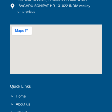
KHEWAT NO:-562,717MIN 68/17-68/14 VILL
.BAGHRU SONIPAT HR 131022 INDIA veekay
enterprises
Quick Links
Home
About us