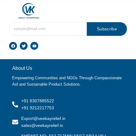
Subscribe
F
T
Y
a
w
o
c
i
u
e
t
t
b
t
u
o
e
b
o
r
e
About Us
k
Empowering Communities and NGOs Through Compassionate
Aid and Sustainable Product Solutions.
+91 8307885522
+91 9212217753
Export@veekayrelief.in
sales@veekayrelief.in