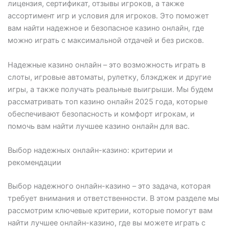
лицензия, сертификат, отзывы игроков, а также
ассортимент игр и условия для игроков. Это поможет
вам найти надежное и безопасное казино онлайн, где
можно играть с максимальной отдачей и без рисков.
Надежные казино онлайн – это возможность играть в
слоты, игровые автоматы, рулетку, блэкджек и другие
игры, а также получать реальные выигрыши. Мы будем
рассматривать топ казино онлайн 2025 года, которые
обеспечивают безопасность и комфорт игрокам, и
помочь вам найти лучшее казино онлайн для вас.
Выбор надежных онлайн-казино: критерии и
рекомендации
Выбор надежного онлайн-казино – это задача, которая
требует внимания и ответственности. В этом разделе мы
рассмотрим ключевые критерии, которые помогут вам
найти лучшее онлайн-казино, где вы можете играть с