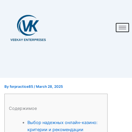
By
forpractice85
/
March 28, 2025
Содержимое
Выбор надежных онлайн-казино:
критерии и рекомендации