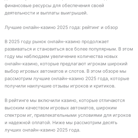
финансовые ресурсы для обеспечения своей
деятельности и выплаты выигрышей.
Лучшие онлайн-казино 2025 года: рейтинг и обзор
В 2025 году рынок онлайн-казино продолжает
развиваться и становиться все более популярным. В этом
году мы наблюдаем увеличение количества новых
онлайн-казино, которые предлагают игрокам широкий
выбор игровых автоматов и слотов. В этом обзоре мы
рассмотрим лучшие онлайн-казино 2025 года, которые
получили наилучшие отзывы игроков и критиков.
В рейтинге мы включили казино, которые отличаются
высоким качеством игровых автоматов, широким
спектром иг, привлекательными условиями для игроков
и надежной оплатой. Ниже мы рассмотрим десять
лучших онлайн-казино 2025 года.