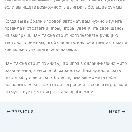
внимание на наличие функции прогрессивного джекпота,
если вы ищете возможность выиграть большие суммы.
Когда вы выбрали игровой автомат, вам нужно изучить
правила и стратегии игры, чтобы увеличить свои шансы
на выигрыш. Вам также стоит использовать функцию
тестового режима, чтобы понять, как работает автомат и
как можно улучшить свои навыки.
Вам также стоит помнить, что игра в онлайн-казино – это
развлечение, а не способ заработка. Вам нужно играть
responsibly и не играть больше, чем вы можете себе
позволить. Вам также стоит ограничить себя в игре, если
вы чувствуете, что игра стала проблемой.
PREVIOUS
NEXT