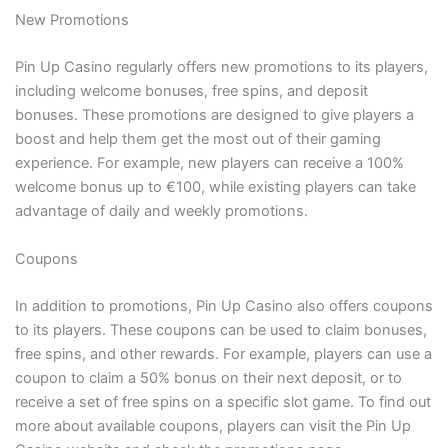
New Promotions
Pin Up Casino regularly offers new promotions to its players,
including welcome bonuses, free spins, and deposit
bonuses. These promotions are designed to give players a
boost and help them get the most out of their gaming
experience. For example, new players can receive a 100%
welcome bonus up to €100, while existing players can take
advantage of daily and weekly promotions.
Coupons
In addition to promotions, Pin Up Casino also offers coupons
to its players. These coupons can be used to claim bonuses,
free spins, and other rewards. For example, players can use a
coupon to claim a 50% bonus on their next deposit, or to
receive a set of free spins on a specific slot game. To find out
more about available coupons, players can visit the Pin Up