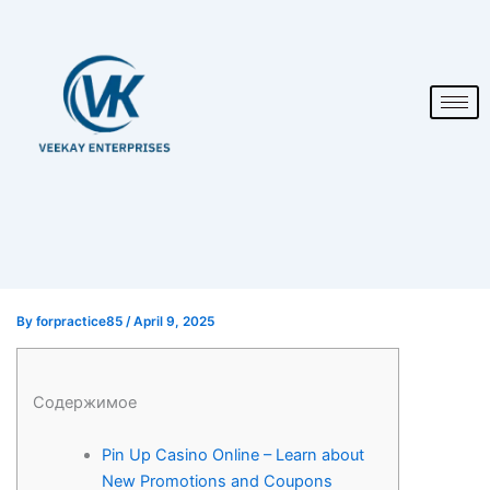
By
forpractice85
/
April 9, 2025
Содержимое
Pin Up Casino Online – Learn about
New Promotions and Coupons