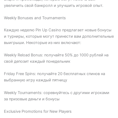
увеличить свой банкролл и улучшить игровой опыт.
Weekly Bonuses and Tournaments
Каждую неделю Pin Up Casino предлагает новые бонусы
и турниры, которые могут принести вам дополнительные
выигрыши. Некоторые из них включают:
Weekly Reload Bonus: получайте 50% до 1000 рублей на
свой депозит каждый понедельник
Friday Free Spins: получайте 20 бесплатных спинов на
выбранную игру каждый пятницу
Weekly Tournaments: соревнуйтесь с другими игроками
за призовые деньги и бонусы
Exclusive Promotions for New Players