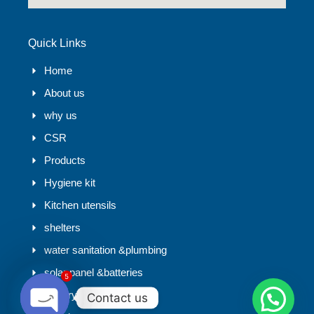
Quick Links
Home
About us
why us
CSR
Products
Hygiene kit
Kitchen utensils
shelters
water sanitation &plumbing
solar panel &batteries
5
Gallery
Contact us