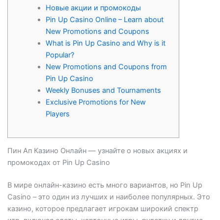
Новые акции и промокоды
Pin Up Casino Online – Learn about
New Promotions and Coupons
What is Pin Up Casino and Why is it
Popular?
New Promotions and Coupons from
Pin Up Casino
Weekly Bonuses and Tournaments
Exclusive Promotions for New
Players
Пин Ап Казино Онлайн — узнайте о новых акциях и
промокодах от Pin Up Casino
В мире онлайн-казино есть много вариантов, но Pin Up
Casino – это один из лучших и наиболее популярных. Это
казино, которое предлагает игрокам широкий спектр