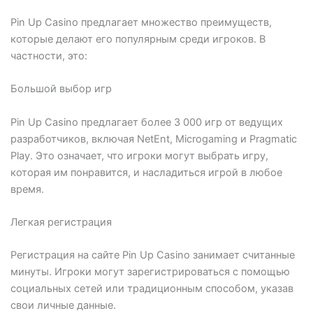
Pin Up Casino предлагает множество преимуществ,
которые делают его популярным среди игроков. В
частности, это:
Большой выбор игр
Pin Up Casino предлагает более 3 000 игр от ведущих
разработчиков, включая NetEnt, Microgaming и Pragmatic
Play. Это означает, что игроки могут выбрать игру,
которая им понравится, и насладиться игрой в любое
время.
Легкая регистрация
Регистрация на сайте Pin Up Casino занимает считанные
минуты. Игроки могут зарегистрироваться с помощью
социальных сетей или традиционным способом, указав
свои личные данные.