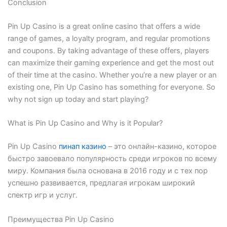
Conclusion
Pin Up Casino is a great online casino that offers a wide
range of games, a loyalty program, and regular promotions
and coupons. By taking advantage of these offers, players
can maximize their gaming experience and get the most out
of their time at the casino. Whether you’re a new player or an
existing one, Pin Up Casino has something for everyone. So
why not sign up today and start playing?
What is Pin Up Casino and Why is it Popular?
Pin Up Casino
пинап казино
– это онлайн-казино, которое
быстро завоевало популярность среди игроков по всему
миру. Компания была основана в 2016 году и с тех пор
успешно развивается, предлагая игрокам широкий
спектр игр и услуг.
Преимущества Pin Up Casino