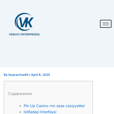
By
forpractice85
/
April 8, 2025
Содержимое
Pin Up Casino-nın əsas xüsiyyətləri
İstifadəçi İnterfeysi