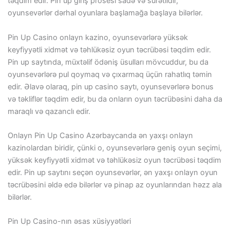
təqdim edir. Pin up giriş prosesi sadə və sürətlidir,
oyunsevərlər dərhal oyunlara başlamağa başlaya bilərlər.
Pin Up Casino onlayn kazino, oyunsevərlərə yüksək
keyfiyyətli xidmət və təhlükəsiz oyun təcrübəsi təqdim edir.
Pin up saytında, müxtəlif ödəniş üsulları mövcuddur, bu da
oyunsevərlərə pul qoymaq və çıxarmaq üçün rahatlıq təmin
edir. Əlavə olaraq, pin up casino saytı, oyunsevərlərə bonus
və təkliflər təqdim edir, bu da onların oyun təcrübəsini daha da
maraqlı və qazanclı edir.
Onlayn Pin Up Casino Azərbaycanda ən yaxşı onlayn
kazinolardan biridir, çünki o, oyunsevərlərə geniş oyun seçimi,
yüksək keyfiyyətli xidmət və təhlükəsiz oyun təcrübəsi təqdim
edir. Pin up saytını seçən oyunsevərlər, ən yaxşı onlayn oyun
təcrübəsini əldə edə bilərlər və pinap az oyunlarından həzz ala
bilərlər.
Pin Up Casino-nın əsas xüsiyyətləri