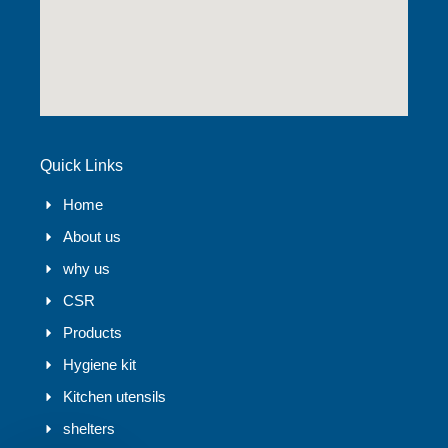
Quick Links
Home
About us
why us
CSR
Products
Hygiene kit
Kitchen utensils
shelters