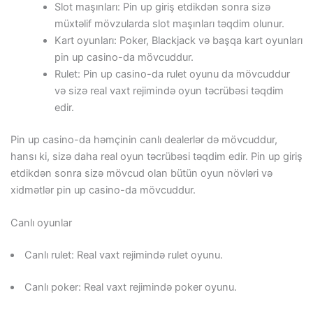
Slot maşınları: Pin up giriş etdikdən sonra sizə
müxtəlif mövzularda slot maşınları təqdim olunur.
Kart oyunları: Poker, Blackjack və başqa kart oyunları
pin up casino-da mövcuddur.
Rulet: Pin up casino-da rulet oyunu da mövcuddur
və sizə real vaxt rejimində oyun təcrübəsi təqdim
edir.
Pin up casino-da həmçinin canlı dealerlər də mövcuddur,
hansı ki, sizə daha real oyun təcrübəsi təqdim edir. Pin up giriş
etdikdən sonra sizə mövcud olan bütün oyun növləri və
xidmətlər pin up casino-da mövcuddur.
Canlı oyunlar
Canlı rulet: Real vaxt rejimində rulet oyunu.
Canlı poker: Real vaxt rejimində poker oyunu.