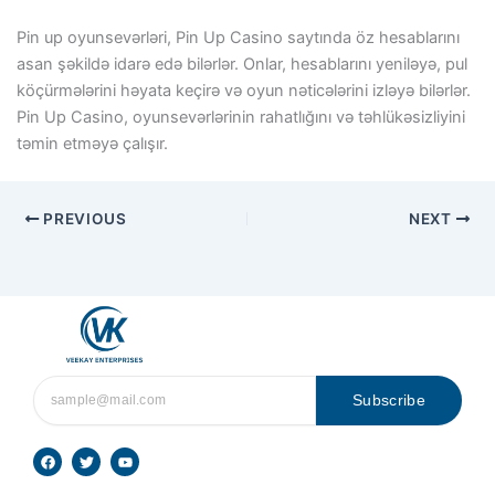
Pin up oyunsevərləri, Pin Up Casino saytında öz hesablarını
asan şəkildə idarə edə bilərlər. Onlar, hesablarını yeniləyə, pul
köçürmələrini həyata keçirə və oyun nəticələrini izləyə bilərlər.
Pin Up Casino, oyunsevərlərinin rahatlığını və təhlükəsizliyini
təmin etməyə çalışır.
PREVIOUS
NEXT
Subscribe
F
T
Y
a
w
o
c
i
u