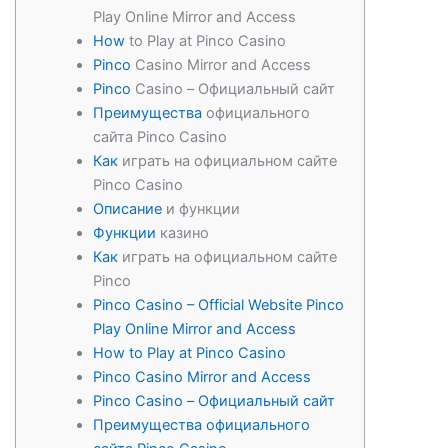
Play Online Mirror and Access
How
to Play at Pinco Casino
Pinco
Casino Mirror and Access
Pinco
Casino – Официальный сайт
Преимущества
официального
сайта Pinco Casino
Как
играть на официальном сайте
Pinco Casino
Описание
и функции
Функции
казино
Как
играть на официальном сайте
Pinco
Pinco Casino – Official Website Pinco
Play Online Mirror and Access
How to Play at Pinco Casino
Pinco Casino Mirror and Access
Pinco Casino – Официальный сайт
Преимущества официального