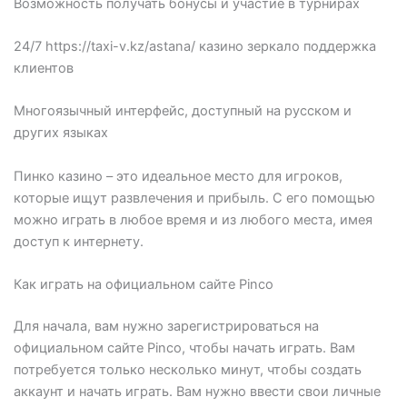
Возможность получать бонусы и участие в турнирах
24/7 https://taxi-v.kz/astana/ казино зеркало поддержка
клиентов
Многоязычный интерфейс, доступный на русском и
других языках
Пинко казино – это идеальное место для игроков,
которые ищут развлечения и прибыль. С его помощью
можно играть в любое время и из любого места, имея
доступ к интернету.
Как играть на официальном сайте Pinco
Для начала, вам нужно зарегистрироваться на
официальном сайте Pinco, чтобы начать играть. Вам
потребуется только несколько минут, чтобы создать
аккаунт и начать играть. Вам нужно ввести свои личные