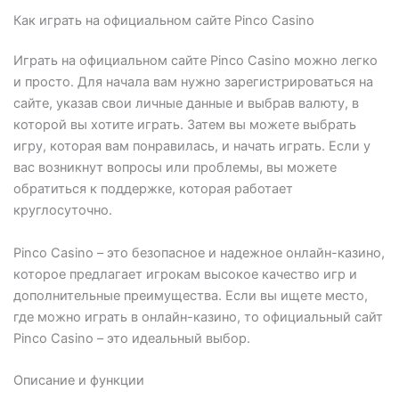
Как играть на официальном сайте Pinco Casino
Играть на официальном сайте Pinco Casino можно легко
и просто. Для начала вам нужно зарегистрироваться на
сайте, указав свои личные данные и выбрав валюту, в
которой вы хотите играть. Затем вы можете выбрать
игру, которая вам понравилась, и начать играть. Если у
вас возникнут вопросы или проблемы, вы можете
обратиться к поддержке, которая работает
круглосуточно.
Pinco Casino – это безопасное и надежное онлайн-казино,
которое предлагает игрокам высокое качество игр и
дополнительные преимущества. Если вы ищете место,
где можно играть в онлайн-казино, то официальный сайт
Pinco Casino – это идеальный выбор.
Описание и функции