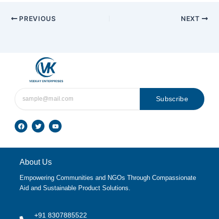
PREVIOUS
NEXT
Subscribe
F
T
Y
a
w
o
c
i
u
e
t
t
b
t
u
o
e
b
o
r
e
About Us
k
Empowering Communities and NGOs Through Compassionate
Aid and Sustainable Product Solutions.
+91 8307885522