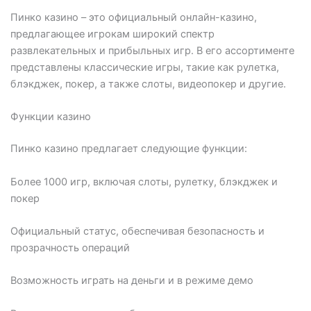
Пинко казино – это официальный онлайн-казино,
предлагающее игрокам широкий спектр
развлекательных и прибыльных игр. В его ассортименте
представлены классические игры, такие как рулетка,
блэкджек, покер, а также слоты, видеопокер и другие.
Функции казино
Пинко казино предлагает следующие функции:
Более 1000 игр, включая слоты, рулетку, блэкджек и
покер
Официальный статус, обеспечивая безопасность и
прозрачность операций
Возможность играть на деньги и в режиме демо