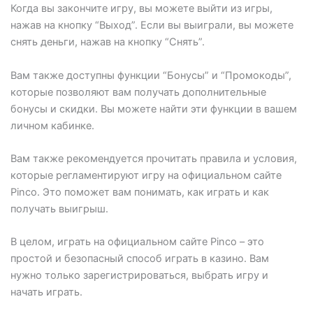
Когда вы закончите игру, вы можете выйти из игры,
нажав на кнопку “Выход”. Если вы выиграли, вы можете
снять деньги, нажав на кнопку “Снять”.
Вам также доступны функции “Бонусы” и “Промокоды”,
которые позволяют вам получать дополнительные
бонусы и скидки. Вы можете найти эти функции в вашем
личном кабинке.
Вам также рекомендуется прочитать правила и условия,
которые регламентируют игру на официальном сайте
Pinco. Это поможет вам понимать, как играть и как
получать выигрыш.
В целом, играть на официальном сайте Pinco – это
простой и безопасный способ играть в казино. Вам
нужно только зарегистрироваться, выбрать игру и
начать играть.