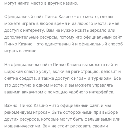
могут найти место в других казино.
Официальный сайт Пинко Казино – это место, где вы
можете играть в любое время и из любого места, имея
доступ к интернету. Вам не нужно искать зеркало или
дополнительные ресурсы, потому что официальный сайт
Пинко Казино – это единственный и официальный способ
играть в казино.
На официальном сайте Пинко Казино вы можете найти
широкий спектр услуг, включая регистрацию, депозит и
снятие средств, а также доступ к играм и турнирам. Все
это доступно в одном месте, и вы можете управлять
вашими аккаунтом с помощью удобного интерфейса.
Важно! Пинко Казино – это официальный сайт, и мы
рекомендуем игрокам быть осторожными при выборе
других ресурсов, которые могут быть фальшивыми или
мошенническими. Вам не стоит рисковать своими