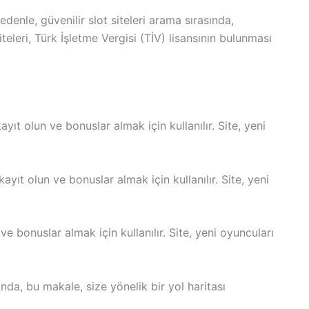
edenle, güvenilir slot siteleri arama sırasında,
teleri, Türk İşletme Vergisi (TİV) lisansının bulunması
ayıt olun ve bonuslar almak için kullanılır. Site, yeni
ayıt olun ve bonuslar almak için kullanılır. Site, yeni
 ve bonuslar almak için kullanılır. Site, yeni oyuncuları
ında, bu makale, size yönelik bir yol haritası