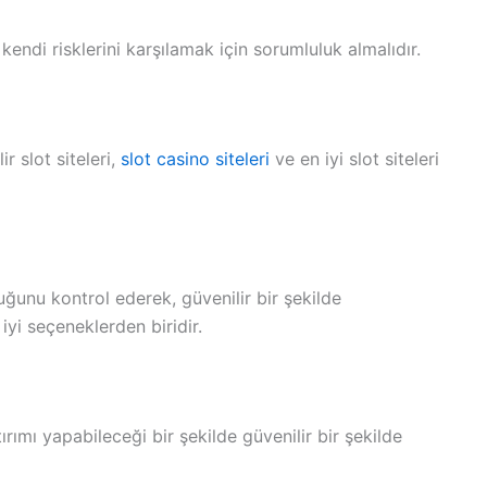
kendi risklerini karşılamak için sorumluluk almalıdır.
r slot siteleri,
slot casino siteleri
ve en iyi slot siteleri
luğunu kontrol ederek, güvenilir bir şekilde
iyi seçeneklerden biridir.
tırımı yapabileceği bir şekilde güvenilir bir şekilde