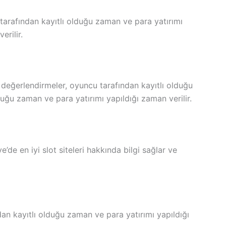
u tarafından kayıtlı olduğu zaman ve para yatırımı
erilir.
 değerlendirmeler, oyuncu tarafından kayıtlı olduğu
uğu zaman ve para yatırımı yapıldığı zaman verilir.
ye’de en iyi slot siteleri hakkında bilgi sağlar ve
an kayıtlı olduğu zaman ve para yatırımı yapıldığı