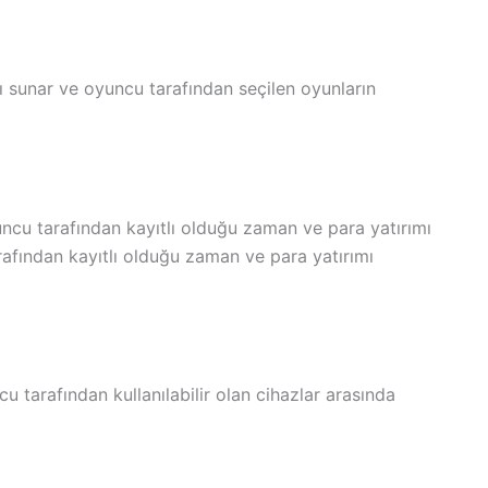
ları sunar ve oyuncu tarafından seçilen oyunların
uncu tarafından kayıtlı olduğu zaman ve para yatırımı
rafından kayıtlı olduğu zaman ve para yatırımı
u tarafından kullanılabilir olan cihazlar arasında