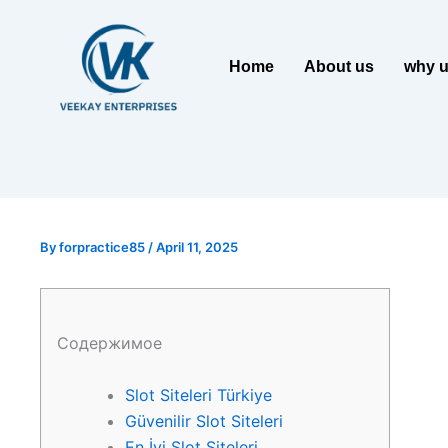
Home
About us
why 
By
forpractice85
/
April 11, 2025
Содержимое
Slot Siteleri Türkiye
Güvenilir Slot Siteleri
En İyi Slot Siteleri