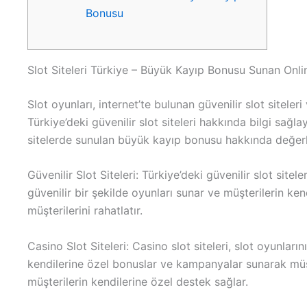
Bonusu
Slot Siteleri Türkiye – Büyük Kayıp Bonusu Sunan Onlin
Slot oyunları, internet’te bulunan güvenilir slot sitele
Türkiye’deki güvenilir slot siteleri hakkında bilgi sağla
sitelerde sunulan büyük kayıp bonusu hakkında değer
Güvenilir Slot Siteleri: Türkiye’deki güvenilir slot site
güvenilir bir şekilde oyunları sunar ve müşterilerin ke
müşterilerini rahatlatır.
Casino Slot Siteleri: Casino slot siteleri, slot oyunları
kendilerine özel bonuslar ve kampanyalar sunarak müşter
müşterilerin kendilerine özel destek sağlar.