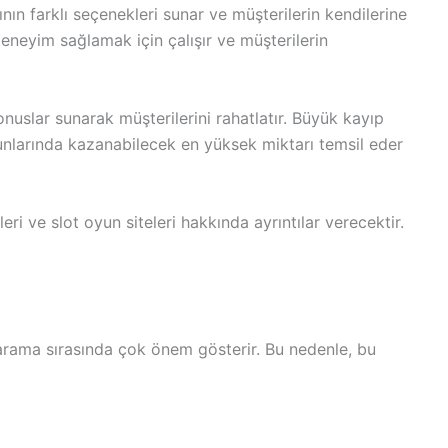
rının farklı seçenekleri sunar ve müşterilerin kendilerine
deneyim sağlamak için çalışır ve müşterilerin
bonuslar sunarak müşterilerini rahatlatır. Büyük kayıp
yunlarında kazanabilecek en yüksek miktarı temsil eder
eri ve slot oyun siteleri hakkında ayrıntılar verecektir.
eri arama sırasında çok önem gösterir. Bu nedenle, bu