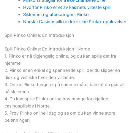
Plinko strategier for å øke chansene dine
Hvorfor Plinko er et av kasinets vilteste spill
Sikkerhet og utbetalinger i Plinko
Norske Casinospillere deler sine Plinko-opplevelser
Spill Plinko Online: En Introduksjon
Spill Plinko Online: En Introduksjon i Norge
1. Plinko er nå tilgjengelig online, og du kan spille det fra
hjemme.
2. Plinko er en enkel og spennende spill, der du slipper en
disk og veit ikke hvor den vil lande.
3. Online Plinko fungerer på samme måte, bare at du gjør alt
på skjermen.
4. Du kan spille Plinko online hos mange forskjellige
casinospillside i Norge.
5. Prøv Plinko online i dag og se om du kan vinne store
belønninger!