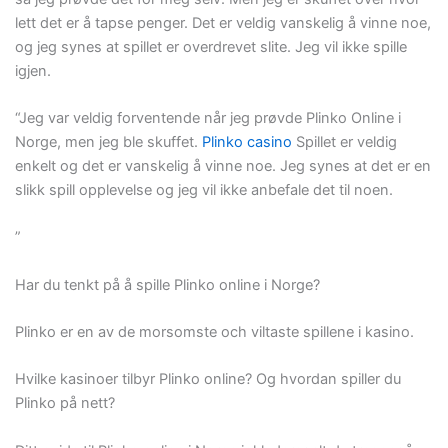
lett det er å tapse penger. Det er veldig vanskelig å vinne noe,
og jeg synes at spillet er overdrevet slite. Jeg vil ikke spille
igjen.
“Jeg var veldig forventende når jeg prøvde Plinko Online i
Norge, men jeg ble skuffet.
Plinko casino
Spillet er veldig
enkelt og det er vanskelig å vinne noe. Jeg synes at det er en
slikk spill opplevelse og jeg vil ikke anbefale det til noen.
”
Har du tenkt på å spille Plinko online i Norge?
Plinko er en av de morsomste och viltaste spillene i kasino.
Hvilke kasinoer tilbyr Plinko online? Og hvordan spiller du
Plinko på nett?