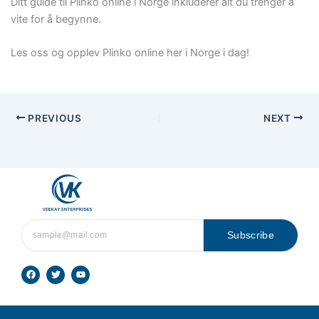
Ditt guide til Plinko online i Norge inkluderer alt du trenger å
vite for å begynne.
Les oss og opplev Plinko online her i Norge i dag!
PREVIOUS
NEXT
Subscribe
F
T
Y
a
w
o
c
i
u
e
t
t
b
t
u
o
e
b