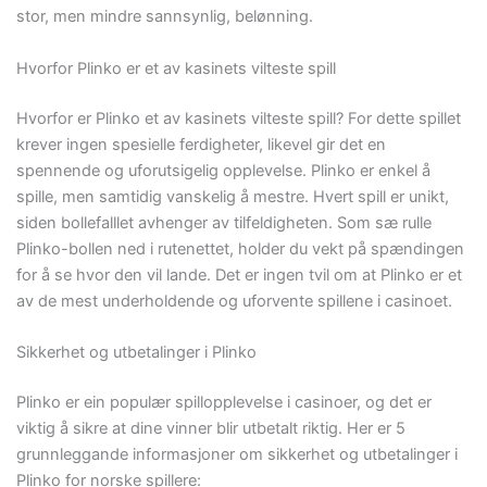
stor, men mindre sannsynlig, belønning.
Hvorfor Plinko er et av kasinets vilteste spill
Hvorfor er Plinko et av kasinets vilteste spill? For dette spillet
krever ingen spesielle ferdigheter, likevel gir det en
spennende og uforutsigelig opplevelse. Plinko er enkel å
spille, men samtidig vanskelig å mestre. Hvert spill er unikt,
siden bollefalllet avhenger av tilfeldigheten. Som sæ rulle
Plinko-bollen ned i rutenettet, holder du vekt på spændingen
for å se hvor den vil lande. Det er ingen tvil om at Plinko er et
av de mest underholdende og uforvente spillene i casinoet.
Sikkerhet og utbetalinger i Plinko
Plinko er ein populær spillopplevelse i casinoer, og det er
viktig å sikre at dine vinner blir utbetalt riktig. Her er 5
grunnleggande informasjoner om sikkerhet og utbetalinger i
Plinko for norske spillere: