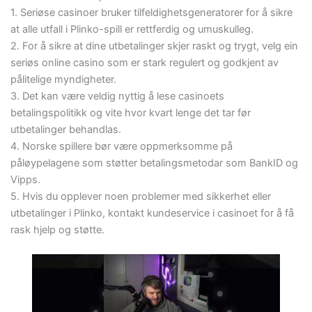
1. Seriøse casinoer bruker tilfeldighetsgeneratorer for å sikre
at alle utfall i Plinko-spill er rettferdig og umuskulleg.
2. For å sikre at dine utbetalinger skjer raskt og trygt, velg ein
seriøs online casino som er stark regulert og godkjent av
pålitelige myndigheter.
3. Det kan være veldig nyttig å lese casinoets
betalingspolitikk og vite hvor kvart lenge det tar før
utbetalinger behandlas.
4. Norske spillere bør være oppmerksomme på
påløypelagene som støtter betalingsmetodar som BankID og
Vipps.
5. Hvis du opplever noen problemer med sikkerhet eller
utbetalinger i Plinko, kontakt kundeservice i casinoet for å få
rask hjelp og støtte.