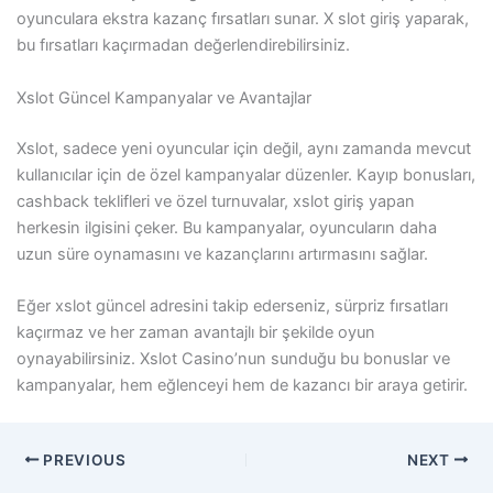
oyunculara ekstra kazanç fırsatları sunar. X slot giriş yaparak,
bu fırsatları kaçırmadan değerlendirebilirsiniz.
Xslot Güncel Kampanyalar ve Avantajlar
Xslot, sadece yeni oyuncular için değil, aynı zamanda mevcut
kullanıcılar için de özel kampanyalar düzenler. Kayıp bonusları,
cashback teklifleri ve özel turnuvalar, xslot giriş yapan
herkesin ilgisini çeker. Bu kampanyalar, oyuncuların daha
uzun süre oynamasını ve kazançlarını artırmasını sağlar.
Eğer xslot güncel adresini takip ederseniz, sürpriz fırsatları
kaçırmaz ve her zaman avantajlı bir şekilde oyun
oynayabilirsiniz. Xslot Casino’nun sunduğu bu bonuslar ve
kampanyalar, hem eğlenceyi hem de kazancı bir araya getirir.
PREVIOUS
NEXT