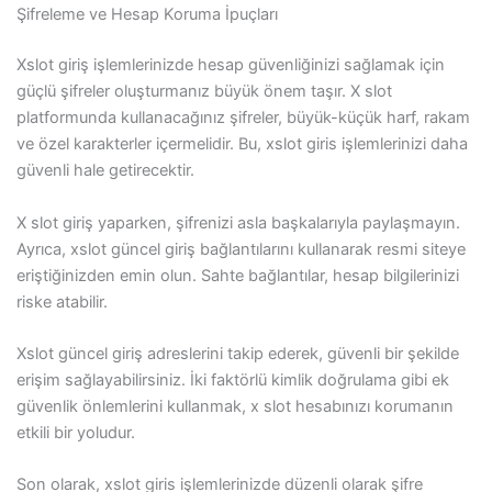
Şifreleme ve Hesap Koruma İpuçları
Xslot giriş işlemlerinizde hesap güvenliğinizi sağlamak için
güçlü şifreler oluşturmanız büyük önem taşır. X slot
platformunda kullanacağınız şifreler, büyük-küçük harf, rakam
ve özel karakterler içermelidir. Bu, xslot giris işlemlerinizi daha
güvenli hale getirecektir.
X slot giriş yaparken, şifrenizi asla başkalarıyla paylaşmayın.
Ayrıca, xslot güncel giriş bağlantılarını kullanarak resmi siteye
eriştiğinizden emin olun. Sahte bağlantılar, hesap bilgilerinizi
riske atabilir.
Xslot güncel giriş adreslerini takip ederek, güvenli bir şekilde
erişim sağlayabilirsiniz. İki faktörlü kimlik doğrulama gibi ek
güvenlik önlemlerini kullanmak, x slot hesabınızı korumanın
etkili bir yoludur.
Son olarak, xslot giris işlemlerinizde düzenli olarak şifre