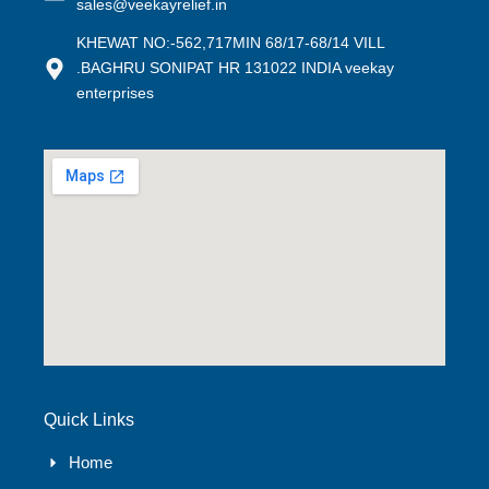
sales@veekayrelief.in
KHEWAT NO:-562,717MIN 68/17-68/14 VILL
.BAGHRU SONIPAT HR 131022 INDIA veekay
enterprises
Quick Links
Home