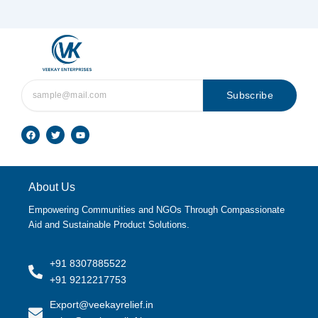
Subscribe
F
T
Y
a
w
o
c
i
u
e
t
t
b
t
u
o
e
b
o
r
e
About Us
k
Empowering Communities and NGOs Through Compassionate
Aid and Sustainable Product Solutions.
+91 8307885522
+91 9212217753
Export@veekayrelief.in