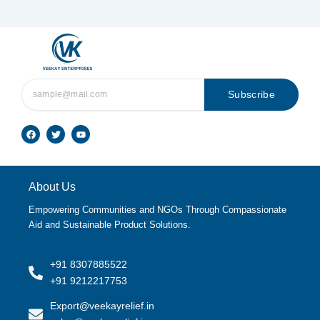
Subscribe
F
T
Y
a
w
o
c
i
u
e
t
t
b
t
u
o
e
b
o
r
e
About Us
k
Empowering Communities and NGOs Through Compassionate
Aid and Sustainable Product Solutions.
+91 8307885522
+91 9212217753
Export@veekayrelief.in