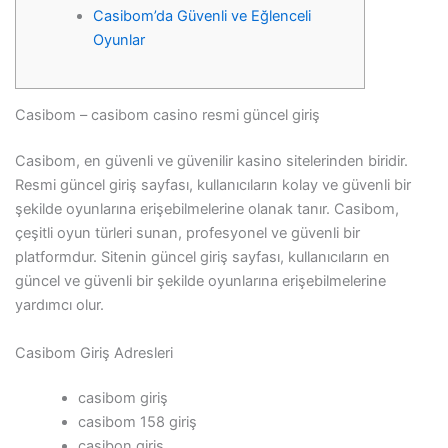
Casibom’da Güvenli ve Eğlenceli
Oyunlar
Casibom – casibom casino resmi güncel giriş
Casibom, en güvenli ve güvenilir kasino sitelerinden biridir.
Resmi güncel giriş sayfası, kullanıcıların kolay ve güvenli bir
şekilde oyunlarına erişebilmelerine olanak tanır. Casibom,
çeşitli oyun türleri sunan, profesyonel ve güvenli bir
platformdur. Sitenin güncel giriş sayfası, kullanıcıların en
güncel ve güvenli bir şekilde oyunlarına erişebilmelerine
yardımcı olur.
Casibom Giriş Adresleri
casibom giriş
casibom 158 giriş
casibon giriş