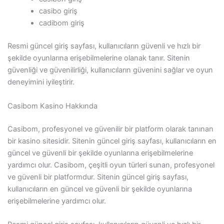
casibo giriş
cadibom giriş
Resmi güncel giriş sayfası, kullanıcıların güvenli ve hızlı bir
şekilde oyunlarına erişebilmelerine olanak tanır. Sitenin
güvenliği ve güvenilirliği, kullanıcıların güvenini sağlar ve oyun
deneyimini iyileştirir.
Casibom Kasino Hakkında
Casibom, profesyonel ve güvenilir bir platform olarak tanınan
bir kasino sitesidir. Sitenin güncel giriş sayfası, kullanıcıların en
güncel ve güvenli bir şekilde oyunlarına erişebilmelerine
yardımcı olur. Casibom, çeşitli oyun türleri sunan, profesyonel
ve güvenli bir platformdur. Sitenin güncel giriş sayfası,
kullanıcıların en güncel ve güvenli bir şekilde oyunlarına
erişebilmelerine yardımcı olur.