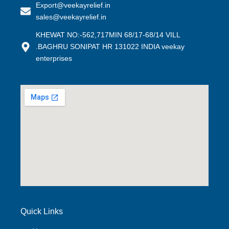
Export@veekayrelief.in
sales@veekayrelief.in
KHEWAT NO:-562,717MIN 68/17-68/14 VILL
.BAGHRU SONIPAT HR 131022 INDIA veekay
enterprises
Quick Links