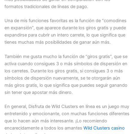
formatos tradicionales de líneas de pago.
Una de mis funciones favoritas es la función de “comodines
en expansión”, que aparece durante los giros gratis y puede
expandirse para cubrir un intero carrete, lo que significa que
tienes muchas más posibilidades de ganar aún más.
También me gusta mucho la función de “giros gratis”, que se
activa cuando consigues 3 o más símbolos de dispersión en
los carretes. Durante los giros gratis, si consigues 3 o más
símbolos de dispersión nuevamente, se te otorgarán aún
más giros gratis, lo que significa que puedes seguir ganando
sin tener que apostar más dinero.
En general, Disfruta de Wild Clusters en línea es un juego muy
entretenido y emocionante, con muchas funciones diferentes
que lo hacen aún más interesante. ¡Lo recomiendo
encarecidamente a todos los amantes
Wild Clusters casino