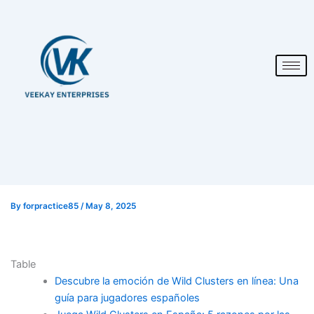
By
forpractice85
/
May 8, 2025
Table
Descubre la emoción de Wild Clusters en línea: Una
guía para jugadores españoles