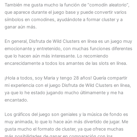
También me gusta mucho la función de “comodín aleatorio”,
que aparece durante el juego base y puede convertir varios
símbolos en comodines, ayudándote a formar cluster y a
ganar aún más.
En general, Disfruta de Wild Clusters en línea es un juego muy
emocionante y entretenido, con muchas funciones diferentes
que lo hacen aún más interesante. Lo recomiendo
encarecidamente a todos los amantes de las slots en línea.
¡Hola a todos, soy Maria y tengo 28 años! Quería compartir
mi experiencia con el juego Disfruta de Wild Clusters en línea,
ya que lo he estado jugando mucho últimamente y me ha
encantado.
Los gráficos del juego son geniales y la música de fondo es
muy animada, lo que lo hace aún más divertido de jugar. Me
gusta mucho el formato de cluster, ya que ofrece muchas
más posibilidades de ganar en comparación con los