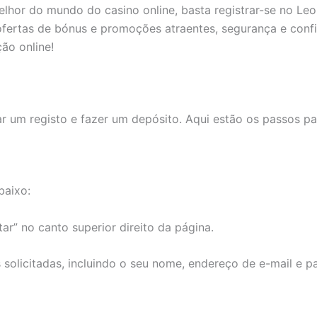
elhor do mundo do casino online, basta registrar-se no L
ofertas de bónus e promoções atraentes, segurança e confi
ão online!
ar um registo e fazer um depósito. Aqui estão os passos pa
baixo:
ar” no canto superior direito da página.
solicitadas, incluindo o seu nome, endereço de e-mail e p