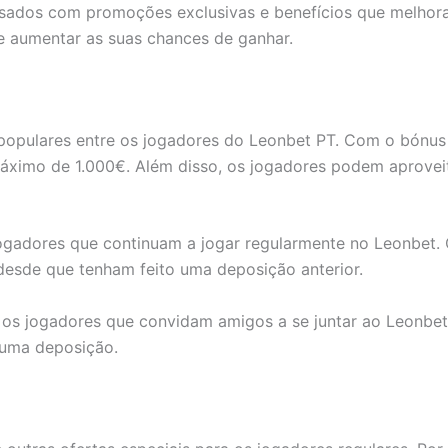
sados com promoções exclusivas e benefícios que melhora
 e aumentar as suas chances de ganhar.
opulares entre os jogadores do Leonbet PT. Com o bónus
áximo de 1.000€. Além disso, os jogadores podem aproveit
ogadores que continuam a jogar regularmente no Leonbet.
desde que tenham feito uma deposição anterior.
 os jogadores que convidam amigos a se juntar ao Leonbe
 uma deposição.