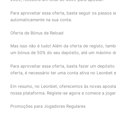
Para aproveitar essa oferta, basta seguir os passos s
automaticamente na sua conta.
Oferta de Bónus de Reload
Mas isso não é tudo! Além da oferta de registo, tam
um bónus de 50% do seu depósito, até um máximo d
Para aproveitar essa oferta, basta fazer um depósit
oferta, é necessário ter uma conta ativa no Leonbet e
Em resumo, no Leonbet, oferecemos às novas apostas
nossa plataforma. Registe-se agora e comece a jogar
Promoções para Jogadores Regulares