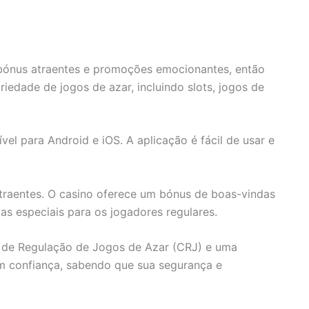
e bónus atraentes e promoções emocionantes, então
iedade de jogos de azar, incluindo slots, jogos de
el para Android e iOS. A aplicação é fácil de usar e
traentes. O casino oferece um bónus de boas-vindas
as especiais para os jogadores regulares.
o de Regulação de Jogos de Azar (CRJ) e uma
com confiança, sabendo que sua segurança e