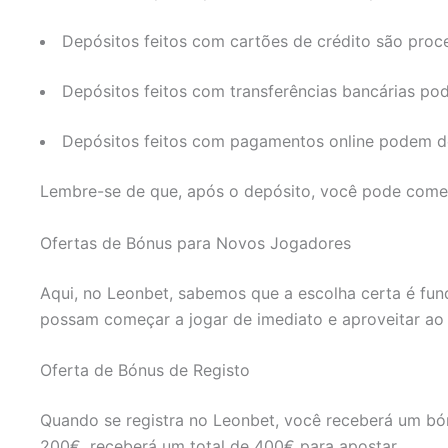
Depósitos feitos com cartões de crédito são pro
Depósitos feitos com transferências bancárias p
Depósitos feitos com pagamentos online podem d
Lembre-se de que, após o depósito, você pode começa
Ofertas de Bónus para Novos Jogadores
Aqui, no Leonbet, sabemos que a escolha certa é fun
possam começar a jogar de imediato e aproveitar ao
Oferta de Bónus de Registo
Quando se registra no Leonbet, você receberá um bón
200€, receberá um total de 400€ para apostar.