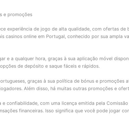
us e promoções
ece experiência de jogo de alta qualidade, com ofertas d
is casinos online em Portugal, conhecido por sua ampla var
 e a qualquer hora, graças à sua aplicação móvel disponív
opções de depósito e saque fáceis e rápidos.
ortugueses, graças à sua política de bónus e promoções a
jogadores. Além disso, há muitas outras promoções e ofert
a e confiabilidade, com uma licença emitida pela Comissã
ansações financeiras. Isso significa que você pode jogar 