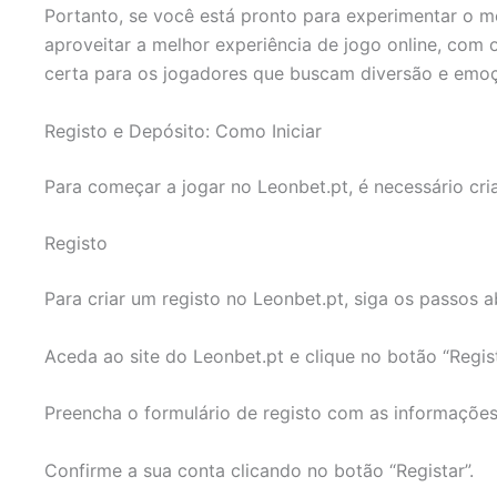
Portanto, se você está pronto para experimentar o m
aproveitar a melhor experiência de jogo online, com 
certa para os jogadores que buscam diversão e emoç
Registo e Depósito: Como Iniciar
Para começar a jogar no Leonbet.pt, é necessário cri
Registo
Para criar um registo no Leonbet.pt, siga os passos a
Aceda ao site do Leonbet.pt e clique no botão “Regist
Preencha o formulário de registo com as informações 
Confirme a sua conta clicando no botão “Registar”.