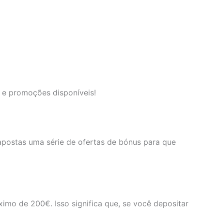
 e promoções disponíveis!
apostas uma série de ofertas de bónus para que
imo de 200€. Isso significa que, se você depositar