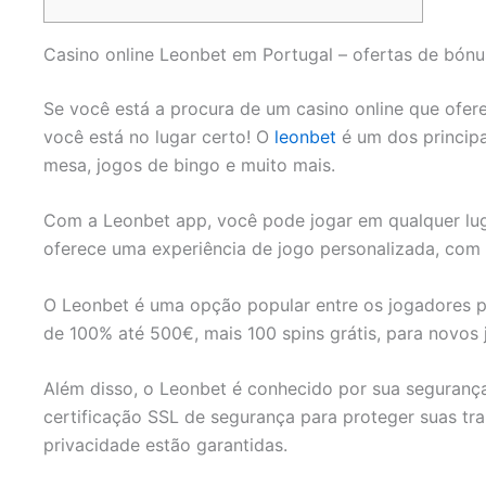
Casino online Leonbet em Portugal – ofertas de bón
Se você está a procura de um casino online que ofer
você está no lugar certo! O
leonbet
é um dos principa
mesa, jogos de bingo e muito mais.
Com a Leonbet app, você pode jogar em qualquer lugar
oferece uma experiência de jogo personalizada, com 
O Leonbet é uma opção popular entre os jogadores p
de 100% até 500€, mais 100 spins grátis, para novos 
Além disso, o Leonbet é conhecido por sua seguranç
certificação SSL de segurança para proteger suas tr
privacidade estão garantidas.