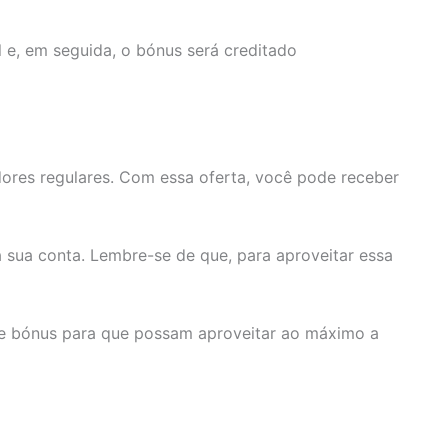
al e, em seguida, o bónus será creditado
ores regulares. Com essa oferta, você pode receber
a sua conta. Lembre-se de que, para aproveitar essa
de bónus para que possam aproveitar ao máximo a