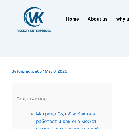
Home
About us
why 
By
forpractice85
/
May 6, 2025
Содержимое
Матрица Судьбы: Как она
работает и как она может
помочь вам раскрыть свой