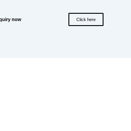
quiry now
Click here