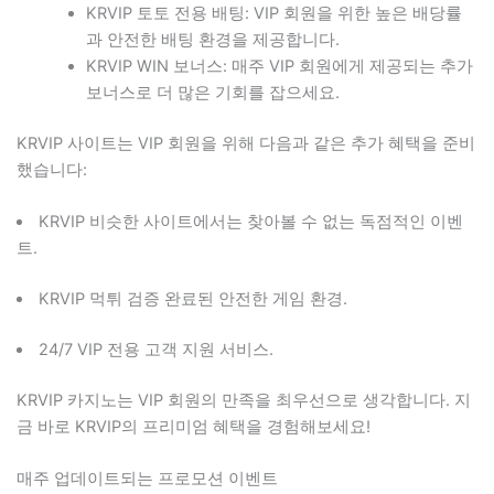
KRVIP 토토 전용 배팅: VIP 회원을 위한 높은 배당률
과 안전한 배팅 환경을 제공합니다.
KRVIP WIN 보너스: 매주 VIP 회원에게 제공되는 추가
보너스로 더 많은 기회를 잡으세요.
KRVIP 사이트는 VIP 회원을 위해 다음과 같은 추가 혜택을 준비
했습니다:
KRVIP 비슷한 사이트에서는 찾아볼 수 없는 독점적인 이벤
트.
KRVIP 먹튀 검증 완료된 안전한 게임 환경.
24/7 VIP 전용 고객 지원 서비스.
KRVIP 카지노는 VIP 회원의 만족을 최우선으로 생각합니다. 지
금 바로 KRVIP의 프리미엄 혜택을 경험해보세요!
매주 업데이트되는 프로모션 이벤트