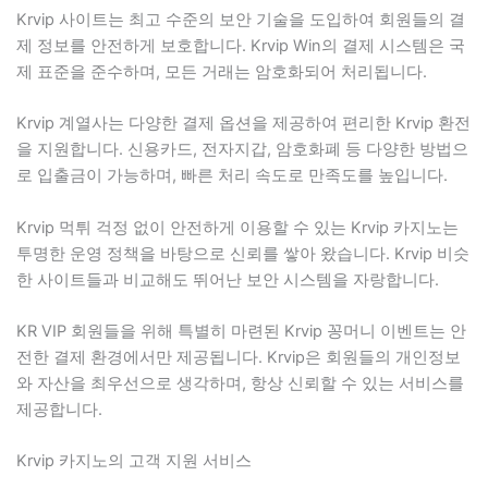
Krvip 사이트는 최고 수준의 보안 기술을 도입하여 회원들의 결
제 정보를 안전하게 보호합니다. Krvip Win의 결제 시스템은 국
제 표준을 준수하며, 모든 거래는 암호화되어 처리됩니다.
Krvip 계열사는 다양한 결제 옵션을 제공하여 편리한 Krvip 환전
을 지원합니다. 신용카드, 전자지갑, 암호화폐 등 다양한 방법으
로 입출금이 가능하며, 빠른 처리 속도로 만족도를 높입니다.
Krvip 먹튀 걱정 없이 안전하게 이용할 수 있는 Krvip 카지노는
투명한 운영 정책을 바탕으로 신뢰를 쌓아 왔습니다. Krvip 비슷
한 사이트들과 비교해도 뛰어난 보안 시스템을 자랑합니다.
KR VIP 회원들을 위해 특별히 마련된 Krvip 꽁머니 이벤트는 안
전한 결제 환경에서만 제공됩니다. Krvip은 회원들의 개인정보
와 자산을 최우선으로 생각하며, 항상 신뢰할 수 있는 서비스를
제공합니다.
Krvip 카지노의 고객 지원 서비스