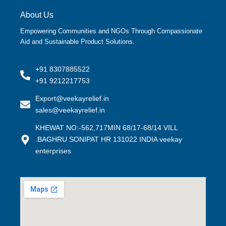
b
t
u
o
e
b
o
r
e
About Us
k
Empowering Communities and NGOs Through Compassionate
Aid and Sustainable Product Solutions.
+91 8307885522
+91 9212217753
Export@veekayrelief.in
sales@veekayrelief.in
KHEWAT NO:-562,717MIN 68/17-68/14 VILL
.BAGHRU SONIPAT HR 131022 INDIA veekay
enterprises