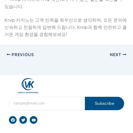
있습니다.
Krvip 카지노는 고객 만족을 최우선으로 생각하며, 모든 문의에
신속하고 친절하게 답변해 드립니다. Krvip과 함께 안전하고 즐
거운 게임 환경을 경험해보세요!
PREVIOUS
NEXT
Subscribe
F
T
Y
a
w
o
c
i
u
e
t
t