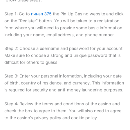
follow these steps:
Step 1: Go to
пинап 375
the Pin Up Casino website and click
on the “Register” button. You will be taken to a registration
form where you will need to provide some basic information,
including your name, email address, and phone number.
Step 2: Choose a username and password for your account.
Make sure to choose a strong and unique password that is
difficult for others to guess.
Step 3: Enter your personal information, including your date
of birth, country of residence, and currency. This information
is required for security and anti-money laundering purposes.
Step 4: Review the terms and conditions of the casino and
check the box to agree to them. You will also need to agree
to the casino’s privacy policy and cookie policy.