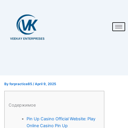
By
forpractice85
/
April 9, 2025
Содержимое
Pin Up Casino Official Website: Play
Online Casino Pin Up