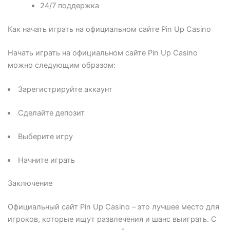
24/7 поддержка
Как начать играть на официальном сайте Pin Up Casino
Начать играть на официальном сайте Pin Up Casino
можно следующим образом:
Зарегистрируйте аккаунт
Сделайте депозит
Выберите игру
Начните играть
Заключение
Официальный сайт Pin Up Casino – это лучшее место для
игроков, которые ищут развлечения и шанс выиграть. С