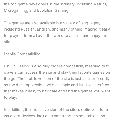
the top game developers in the industry, including NetEnt,
Microgaming, and Evolution Gaming.
The games are also available in a variety of languages,
including Russian, English, and many others, making it easy
for players from all over the world to access and enjoy the
site.
Mobile Compatibility
Pin Up Casino is also fully mobile compatible, meaning that
players can access the site and play their favorite games on
the go. The mobile version of the site is just as user-friendly
as the desktop version, with a simple and intuitive interface
that makes it easy to navigate and find the games you want
to play.
In addition, the mobile version of the site is optimized for a
variety of devices, including smartphones and tablets, so