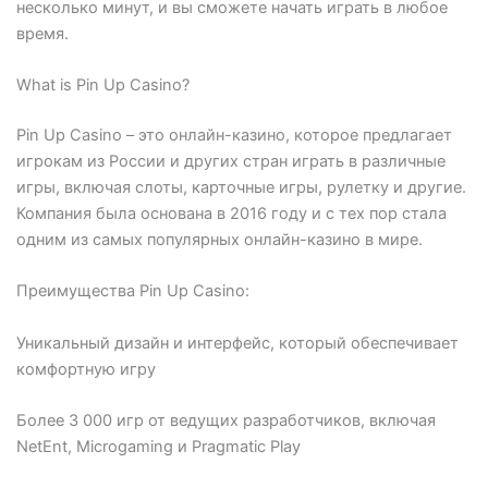
несколько минут, и вы сможете начать играть в любое
время.
What is Pin Up Casino?
Pin Up Casino – это онлайн-казино, которое предлагает
игрокам из России и других стран играть в различные
игры, включая слоты, карточные игры, рулетку и другие.
Компания была основана в 2016 году и с тех пор стала
одним из самых популярных онлайн-казино в мире.
Преимущества Pin Up Casino:
Уникальный дизайн и интерфейс, который обеспечивает
комфортную игру
Более 3 000 игр от ведущих разработчиков, включая
NetEnt, Microgaming и Pragmatic Play