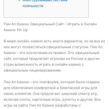
лояльности
Пин Ап Казино Официальный Сайт – Играть в Онлайн
Казино Pin Up
В мире онлайн-казино есть много вариантов, но не все из
них могут похвастаться официальным статусом. Пин Ап
Казино – это исключение из правил. Это официальный
сайт, который предлагает игрокам из России и других
стран возможность играть в онлайн-казино с
официальным лицензированием.
Пин Ап Казино – это платформа, которая была создана
для обеспечения комфортной и безопасной игры для
своих клиентов. Она предлагает широкий спектр игр,
включая слоты, карточные игры, рулетку и другие. Все
игры на сайте Пин Ап Казино разработаны с